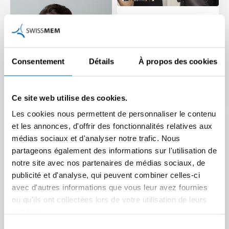
« Un tsunami
d’assurances sociales »
Martin Hirzel se penche sur
les prochaines votations
Consentement
Détails
À propos des cookies
dans le nouveau TecTalk.
Article | 02.12.2025
Ce site web utilise des cookies.
Pas de renversement de
Les cookies nous permettent de personnaliser le contenu
tendance en vue
et les annonces, d'offrir des fonctionnalités relatives aux
médias sociaux et d'analyser notre trafic. Nous
L’évolution conjoncturelle le
partageons également des informations sur l'utilisation de
montre : la situation de
notre site avec nos partenaires de médias sociaux, de
l’industrie tech suisse reste
publicité et d'analyse, qui peuvent combiner celles-ci
tendue et les…
avec d'autres informations que vous leur avez fournies
Article | 24.11.2025
ou qu'ils ont collectées lors de votre utilisation de leurs
services.
Sélection
Swissmem et