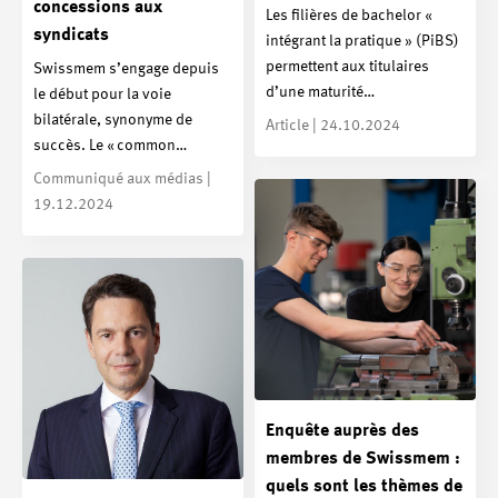
concessions aux
Les filières de bachelor «
syndicats
intégrant la pratique » (PiBS)
permettent aux titulaires
Swissmem s’engage depuis
d’une maturité…
le début pour la voie
bilatérale, synonyme de
Article | 24.10.2024
succès. Le « common…
Communiqué aux médias |
19.12.2024
Enquête auprès des
membres de Swissmem :
quels sont les thèmes de