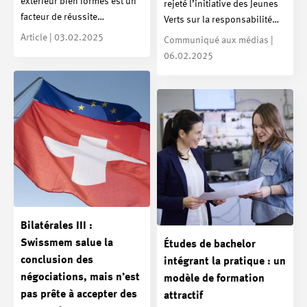
extérieur bien formés est un
rejeté l’initiative des Jeunes
facteur de réussite…
Verts sur la responsabilité…
Article | 03.02.2025
Communiqué aux médias |
06.02.2025
Bilatérales III :
Swissmem salue la
Études de bachelor
conclusion des
intégrant la pratique : un
négociations, mais n’est
modèle de formation
pas prête à accepter des
attractif