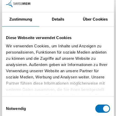
Zukunftsfähige
Zustimmung
Details
Über Cookies
Zusammenarbeit in der
Industrie
Die Industrie verändert sich
Diese Webseite verwendet Cookies
rasant und mit ihr die Art, wie
Menschen
Wir verwenden Cookies, um Inhalte und Anzeigen zu
zusammenarbeiten. Neue…
personalisieren, Funktionen für soziale Medien anbieten
zu können und die Zugriffe auf unsere Website zu
Beitrag | 11.02.2025
analysieren. Außerdem geben wir Informationen zu Ihrer
An den Hebeln des
Verwendung unserer Website an unsere Partner für
globalen Handels
soziale Medien, Werbung und Analysen weiter. Unsere
Gut ausgebildete
Partner führen diese Informationen möglicherweise mit
Aussenhandelsfachkräfte
weiteren Daten zusammen, die Sie ihnen bereitgestellt
sind für exportorientierte
haben oder die sie im Rahmen Ihrer Nutzung der Dienste
Industrieunternehmen ein…
gesammelt haben.
Einwilligungsauswahl
Beitrag | 03.02.2025
Notwendig