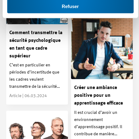
Article | 18.04.2024
Refuser
Comment transmettre la
sécurité psychologique
en tant que cadre
supérieur
C’est en particulier en
périodes d’incertitude que
les cadres veulent
transmettre de la sécurité…
Créer une ambiance
positive pour un
Article | 06.03.2024
apprentissage efficace
Il est crucial d’avoir un
environnement
d’apprentissage positif. Il
contribue de manière…