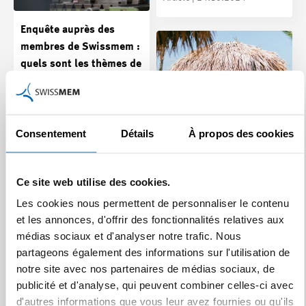
Enquête auprès des
membres de Swissmem :
quels sont les thèmes de
formation qui
préoccupent la branche
tech ?
Consentement
Détails
À propos des cookies
Une main-d’œuvre
compétente est un facteur de
réussite essentiel pour la
Ce site web utilise des cookies.
branche tech. En…
Déconnecter pendant les
Les cookies nous permettent de personnaliser le contenu
vacances - conseils pour
Article | 24.10.2024
et les annonces, d'offrir des fonctionnalités relatives aux
les collaborateur/
médias sociaux et d'analyser notre trafic. Nous
trice/s et les cadres
partageons également des informations sur l'utilisation de
Dans notre monde moderne
notre site avec nos partenaires de médias sociaux, de
et numériquement
publicité et d'analyse, qui peuvent combiner celles-ci avec
interconnecté, il est difficile
d'autres informations que vous leur avez fournies ou qu'ils
pour de nombreux…