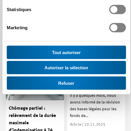
tribunal du travail du canton
Statistiques
de Zurich (AGer-Z 2025 n° 4)
s’est penché…
Marketing
Article | 19.01.2026
Tout autoriser
Révision du fonds de
Autoriser la sélection
bienfaisance avec
prestations
Refuser
discrétionnaires
Il y a quelques mois, nous
avons informé de la révision
Chômage partiel :
des bases légales pour les
relèvement de la durée
fonds de…
maximale
Article | 10.11.2025
d’indemnisation à 24