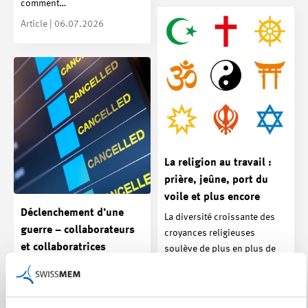
comment…
Article | 06.07.2026
La religion au travail :
prière, jeûne, port du
voile et plus encore
Déclenchement d’une
La diversité croissante des
guerre – collaborateurs
croyances religieuses
et collaboratrices
soulève de plus en plus de
bloqués à l’étranger
questions concernant la…
En raison de la guerre en Iran
Article | 14.04.2026
et de la fermeture de