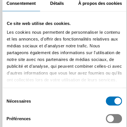
Consentement
Détails
À propos des cookies
plusieurs espaces aériens au
Proche-Orient qui…
Article | 16.03.2026
Ce site web utilise des cookies.
Les cookies nous permettent de personnaliser le contenu
et les annonces, d'offrir des fonctionnalités relatives aux
médias sociaux et d'analyser notre trafic. Nous
partageons également des informations sur l'utilisation de
notre site avec nos partenaires de médias sociaux, de
publicité et d'analyse, qui peuvent combiner celles-ci avec
L’IA dans le monde du
d'autres informations que vous leur avez fournies ou qu'ils
travail : aperçu juridique
ont collectées lors de votre utilisation de leurs services.
L’IA est utilisée dans le
quotidien professionnel et
Sélection
Fonction dirigeante
dans le recrutement, mais
Nécessaires
du
élevée ou droit au
elle n’évolue pas…
consentement
paiement du travail
Article | 16.02.2026
supplémentaire ?
Préférences
Au cours de l’été 2025, le