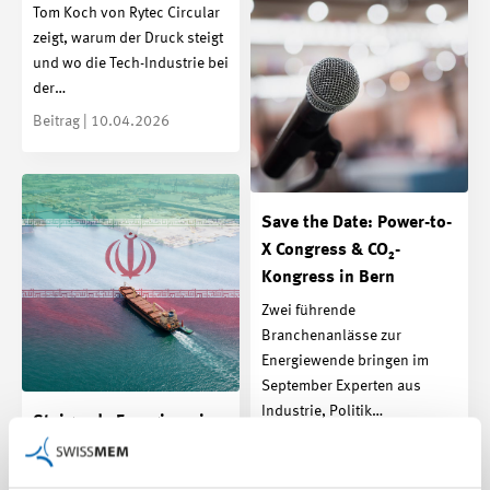
Tom Koch von Rytec Circular
zeigt, warum der Druck steigt
und wo die Tech-Industrie bei
der…
Beitrag | 10.04.2026
Save the Date: Power-to-
X Congress & CO₂-
Kongress in Bern
Zwei führende
Branchenanlässe zur
Energiewende bringen im
September Experten aus
Industrie, Politik…
Steigende Energiepreise:
Beitrag | 31.03.2026
Wie stark trifft der
Irankrieg die Tech-