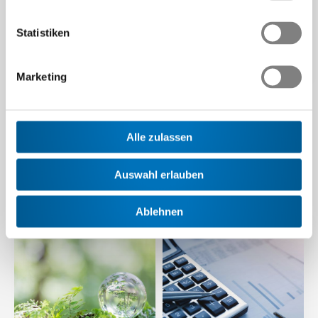
2
Swissmem-Mitglieder haben ihre Emissionen seit 1990 um 64
Statistiken
Prozent reduziert – trotz anspruchsvoller…
Beitrag | 06.03.2026
Marketing
Alle zulassen
Auswahl erlauben
Ablehnen