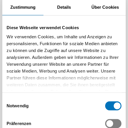
Industrie?
Zustimmung
Details
Über Cookies
Der Irankrieg und die
Sperrung der Strasse von
Hormuz treiben die Preise für
Diese Webseite verwendet Cookies
Erdöl und Erdgas nach…
Wir verwenden Cookies, um Inhalte und Anzeigen zu
Beitrag | 27.03.2026
personalisieren, Funktionen für soziale Medien anbieten
zu können und die Zugriffe auf unsere Website zu
analysieren. Außerdem geben wir Informationen zu Ihrer
Verwendung unserer Website an unsere Partner für
soziale Medien, Werbung und Analysen weiter. Unsere
Partner führen diese Informationen möglicherweise mit
weiteren Daten zusammen, die Sie ihnen bereitgestellt
haben oder die sie im Rahmen Ihrer Nutzung der Dienste
gesammelt haben.
Einwilligungsauswahl
Notwendig
Präferenzen
CO
-Emissionen auf historischem Tiefstand