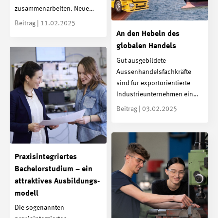
zusammenarbeiten. Neue…
Beitrag | 11.02.2025
An den Hebeln des
globalen Handels
Gut ausgebildete
Aussenhandelsfachkräfte
sind für exportorientierte
Industrieunternehmen ein…
Beitrag | 03.02.2025
Praxis­integriertes
Bachelor­studium – ein
attraktives Ausbildungs­
modell
Die sogenannten