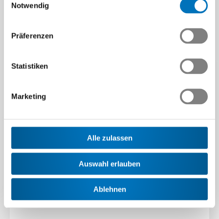
Notwendig
Präferenzen
Statistiken
Toolbox
Marketing
©
«PowerMEM
»
Alle zulassen
PowerMEM© ist ein elektronisches
Nachschlagewerk, welches von Swissmem und
erfahrenen…
Auswahl erlauben
Ablehnen
Mehr erfahren