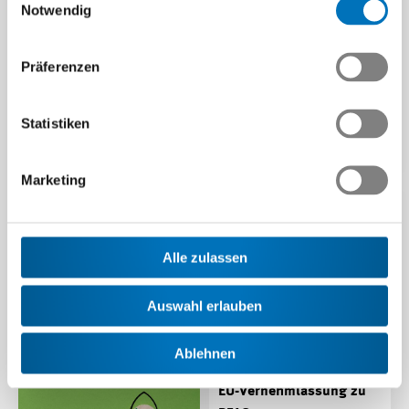
Industrie liefert: 64%
Notwendig
weniger CO2 seit 1990
Die Schweizer Tech-Industrie
Präferenzen
hat ihre CO₂-Emissionen seit
1990 um 64 % reduziert.
Diese Fortschritte…
Statistiken
Beitrag | 05.06.2026
Industriestrompreise:
Marketing
Schweiz unter Druck
Die Schweiz hat den im EU-
Vergleich höchsten
Industriestrompreis. Dies
Alle zulassen
belastet die…
Auswahl erlauben
Beitrag | 18.05.2026
Ablehnen
EU-Vernehmlassung zu