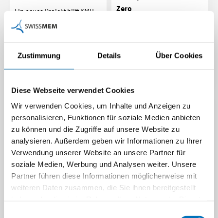
Zero
Ein neues Projekt hilft KMU,
Abhängigkeiten von China zu
Von Wasserstoff über
analysieren und
synthetische Energieträger
Lieferketten…
bis zur Sektorkopplung: Der
Zustimmung
Details
Über Cookies
neue Power-to-X Congress…
Beitrag | 02.07.2026
Beitrag | 19.06.2026
Diese Webseite verwendet Cookies
Energieeffizienz zahlt
Wir verwenden Cookies, um Inhalte und Anzeigen zu
sich aus
personalisieren, Funktionen für soziale Medien anbieten
Mit EnAW, EnAW-Kompakt
zu können und die Zugriffe auf unsere Website zu
und ProKilowatt können
analysieren. Außerdem geben wir Informationen zu Ihrer
Unternehmen Energie sparen,
Verwendung unserer Website an unsere Partner für
Kosten senken und…
soziale Medien, Werbung und Analysen weiter. Unsere
Beitrag | 15.06.2026
Partner führen diese Informationen möglicherweise mit
weiteren Daten zusammen, die Sie ihnen bereitgestellt
haben oder die sie im Rahmen Ihrer Nutzung der Dienste
Die Schweizer Tech-
gesammelt haben.
Einwilligungsauswahl