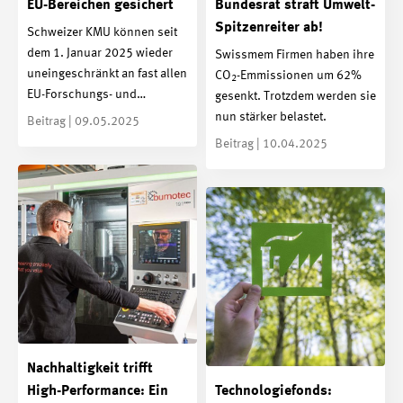
EU-Bereichen gesichert
Bundesrat straft Umwelt-
Spitzenreiter ab!
Schweizer KMU können seit
dem 1. Januar 2025 wieder
Swissmem Firmen haben ihre
uneingeschränkt an fast allen
CO
-Emmissionen um 62%
2
EU-Forschungs- und…
gesenkt. Trotzdem werden sie
nun stärker belastet.
Beitrag | 09.05.2025
Beitrag | 10.04.2025
Nachhaltigkeit trifft
High-Performance: Ein
Technologiefonds: