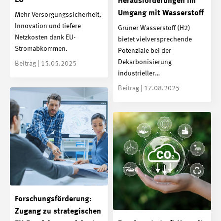
EU
Herausforderungen im
Umgang mit Wasserstoff
Mehr Versorgungssicherheit,
Innovation und tiefere
Grüner Wasserstoff (H2)
Netzkosten dank EU-
bietet vielversprechende
Stromabkommen.
Potenziale bei der
Dekarbonisierung
Beitrag | 15.05.2025
industrieller…
Beitrag | 17.08.2025
Forschungsförderung:
Zugang zu strategischen