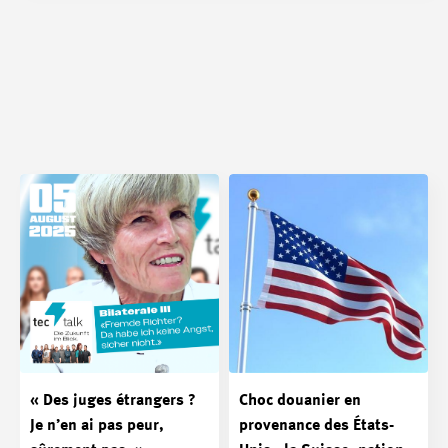
« Des juges étrangers ?
Choc douanier en
Je n’en ai pas peur,
provenance des États-