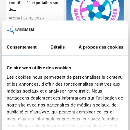
contrôles à l’exportation sont
de…
Article | 12.05.2026
Nouvelle campagne sur
Consentement
Détails
À propos des cookies
le libre-échange : Rendre
le monde meilleur
Ce site web utilise des cookies.
Dans sa nouvelle campagne,
Les cookies nous permettent de personnaliser le contenu
Swissmem souligne
pourquoi le libre-échange est
et les annonces, d'offrir des fonctionnalités relatives aux
important et contribue à…
médias sociaux et d'analyser notre trafic. Nous
partageons également des informations sur l'utilisation de
Convention PEM :
Article | 28.04.2026
notre site avec nos partenaires de médias sociaux, de
nouvelles règles
publicité et d'analyse, qui peuvent combiner celles-ci
d’origine à partir de
avec d'autres informations que vous leur avez fournies
2026
ou qu'ils ont collectées lors de votre utilisation de leurs
Depuis le début de l’année