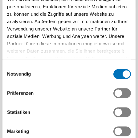
seit 2026
personalisieren, Funktionen für soziale Medien anbieten
Seit Anfang 2026 gelten im
zu können und die Zugriffe auf unsere Website zu
paneuropäischen
analysieren. Außerdem geben wir Informationen zu Ihrer
Mittelmeerraum neue
Verwendung unserer Website an unsere Partner für
Ursprungsregeln.
soziale Medien, Werbung und Analysen weiter. Unsere
Für exportierende…
Partner führen diese Informationen möglicherweise mit
Beitrag | 27.04.2026
weiteren Daten zusammen, die Sie ihnen bereitgestellt
haben oder die sie im Rahmen Ihrer Nutzung der Dienste
gesammelt haben.
Einwilligungsauswahl
Notwendig
Freihandel und
Pragmatismus - was in
Präferenzen
harten weltpolitischen
Realitäten zählt
Statistiken
Machtpolitik und
wirtschaftliche
Regionalisierung nehmen zu.
Marketing
Neue Kampagne zum
Für die Schweizer Tech-