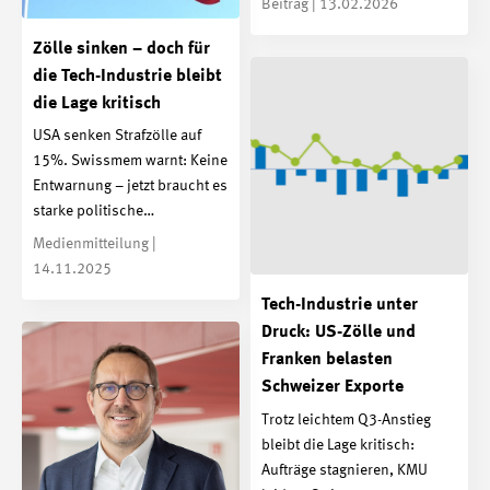
Beitrag | 13.02.2026
Zölle sinken – doch für
die Tech-Industrie bleibt
die Lage kritisch
USA senken Strafzölle auf
15%. Swissmem warnt: Keine
Entwarnung – jetzt braucht es
starke politische…
Medienmitteilung |
14.11.2025
Tech-Industrie unter
Druck: US-Zölle und
Franken belasten
Schweizer Exporte
Trotz leichtem Q3-Anstieg
bleibt die Lage kritisch:
Aufträge stagnieren, KMU