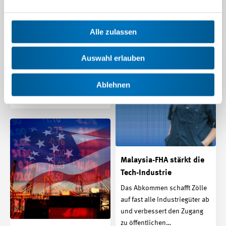
Freihandel: Die Welt
Industrie sind…
besser machen
Beitrag | 27.04.2026
Alle zulassen
In einer neuen Kampagne
zeigt Swissmem auf, welche
Vorteile
Auswahl erlauben
Freihandelsabkommen mit
sich bringen.
Ablehnen
Beitrag | 24.04.2026
Malaysia-FHA stärkt die
Tech-Industrie
Das Abkommen schafft Zölle
auf fast alle Industriegüter ab
und verbessert den Zugang
zu öffentlichen…