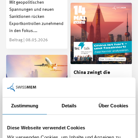
Mit geopolitischen
Spannungen und neuen
Sanktionen rücken
Exportkontrollen zunehmend
in den Fokus.…
Beitrag | 08.05.2026
China zwingt die
Schweiz in die Top-
Nische
Tornos-CEO Jens Thing und
Christoph Frei erklären im
Zustimmung
Details
Über Cookies
TecTalk, warum
Geschwindigkeit,
PEM-Übereinkommen:
industrielle…
Diese Webseite verwendet Cookies
Neue Ursprungsregeln
TecTalk | 08.05.2026
Wir verwenden Cookies, um Inhalte und Anzeigen zu