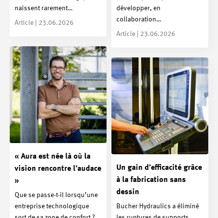
naissent rarement…
développer, en
collaboration…
Article | 23.06.2026
Article | 23.06.2026
« Aura est née là où la
Un gain d’efficacité grâce
vision rencontre l’audace
à la fabrication sans
»
dessin
Que se passe-t-il lorsqu’une
entreprise technologique
Bucher Hydraulics a éliminé
sort de sa zone de confort ?
les ruptures de supports