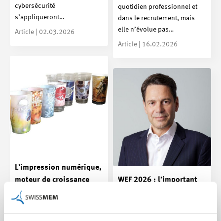
cybersécurité
quotidien professionnel et
s’appliqueront…
dans le recrutement, mais
elle n’évolue pas…
Article | 02.03.2026
Article | 16.02.2026
L’impression numérique,
moteur de croissance
WEF 2026 : l’important
dans le secteur de la
au-delà de la grande
construction de
scène
machines
Le Forum économique