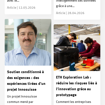
avec le…
intelligemment ses données
grâce à une…
Article | 12.05.2026
Article | 28.04.2026
Soutien conditionné à
ETH Exploration Lab :
des exigences : des
réduire les risques liés à
expériences tirées d’un
l’innovation grâce au
projet Innosuisse
prototypage
Un projet Innosuisse
commun mené par
Comment les entreprises