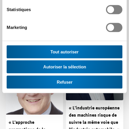
La force d’innovation des
entreprises industrielles
industries high-tech revêt
Statistiques
une importance capitale pour
Quels instruments de
la création de…
promotion ont le plus grand
Marketing
effet de levier à quelle phase
Article | 02.02.2026
? Notre navigateur…
Article | 02.02.2026
Tout autoriser
Autoriser la sélection
Refuser
« L’industrie européenne
des machines risque de
« L’approche
suivre la même voie que