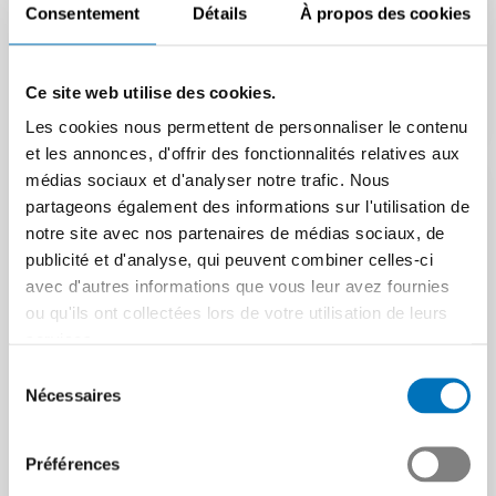
Consentement
Détails
À propos des cookies
mondial (WEF) de Davos de
Polytype SA a misé très tôt
cette année l’a montré :
sur les technologies
l’ordre mondial multilatéral…
numériques et développé des
Ce site web utilise des cookies.
solutions…
Article | 02.02.2026
Les cookies nous permettent de personnaliser le contenu
Article | 16.02.2026
et les annonces, d'offrir des fonctionnalités relatives aux
médias sociaux et d'analyser notre trafic. Nous
partageons également des informations sur l'utilisation de
notre site avec nos partenaires de médias sociaux, de
publicité et d'analyse, qui peuvent combiner celles-ci
avec d'autres informations que vous leur avez fournies
ou qu'ils ont collectées lors de votre utilisation de leurs
services.
Sélection
Nécessaires
du
La force d’innovation de
consentement
Promotion de
l’industrie suisse sous
Préférences
l’innovation 2026 : le
pression
navigateur pour les