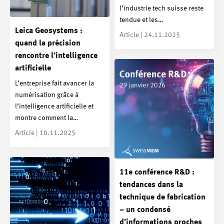
l’industrie tech suisse reste
tendue et les…
Leica Geosystems :
Article | 24.11.2025
quand la précision
rencontre l’intelligence
artificielle
L’entreprise fait avancer la
numérisation grâce à
l’intelligence artificielle et
montre comment la…
Article | 10.11.2025
11e conférence R&D :
tendances dans la
technique de fabrication
– un condensé
d’informations proches