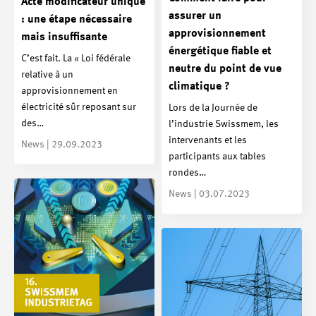
Acte modificateur unique
assurer un
: une étape nécessaire
approvisionnement
mais insuffisante
énergétique fiable et
C’est fait. La « Loi fédérale
neutre du point de vue
relative à un
climatique ?
approvisionnement en
électricité sûr reposant sur
Lors de la Journée de
des…
l’industrie Swissmem, les
intervenants et les
News | 29.09.2023
participants aux tables
rondes…
News | 03.07.2023