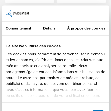
Consentement
Détails
À propos des cookies
Ce site web utilise des cookies.
Les cookies nous permettent de personnaliser le contenu
et les annonces, d'offrir des fonctionnalités relatives aux
Les émissions de CO
Pourquoi l’industrie tech
médias sociaux et d'analyser notre trafic. Nous
2
ont atteint leur plus bas
veut conserver l’option
partageons également des informations sur l'utilisation de
niveau historique
du nucléaire
notre site avec nos partenaires de médias sociaux, de
publicité et d'analyse, qui peuvent combiner celles-ci
Les membres de Swissmem
Pour être compétitive,
avec d'autres informations que vous leur avez fournies
ont réduit leurs émissions de
l’industrie tech suisse a
ou qu'ils ont collectées lors de votre utilisation de leurs
64% depuis 1990, malgré
besoin d’un
des procédés…
approvisionnement en
services.
électricité sûr,…
Article | 06.03.2026
Sélection