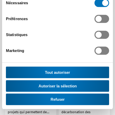
Nécessaires
Article | 27.10.2025
du
consentement
Préférences
Statistiques
Marketing
Efficacité électrique :
Tout autoriser
Engouement ou espoir ?
demandez sans tarder
L’hydrogène, entre
des subventions auprès
Autoriser la sélection
potentiel prometteur et
de ProKilowatt !
défis gigantesques
Avec le programme
Refuser
ProKilowatt, l’Office fédéral
L’hydrogène vert (H2) offre un
de l’énergie soutient des
potentiel prometteur pour la
projets qui permettent de…
décarbonation des