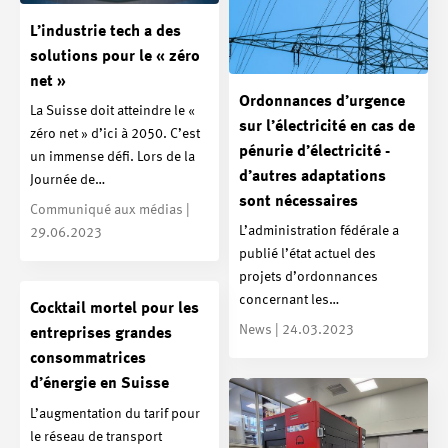
L’industrie tech a des
solutions pour le « zéro
net »
Ordonnances d’urgence
La Suisse doit atteindre le «
sur l’électricité en cas de
zéro net » d’ici à 2050. C’est
pénurie d’électricité -
un immense défi. Lors de la
d’autres adaptations
Journée de…
sont nécessaires
Communiqué aux médias |
L’administration fédérale a
29.06.2023
publié l’état actuel des
projets d’ordonnances
concernant les…
Cocktail mortel pour les
News | 24.03.2023
entreprises grandes
consommatrices
d’énergie en Suisse
L’augmentation du tarif pour
le réseau de transport