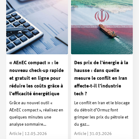
« AEnEC compact » : le
Des prix de l’énergie à la
nouveau check-up rapide
hausse : dans quelle
et gratuit en ligne pour
mesure le conflit en Iran
réduire les coûts grâce à
affecte-t-il l’industrie
l’efficacité énergétique
tech ?
Grâce au nouvel outil «
Le conflit en Iran et le blocage
AEnEC compact », réalisez en
du détroit d’Ormuz font
quelques minutes une
grimper les prix du pétrole et
analyse sommaire…
du gaz…
Article | 12.05.2026
Article | 31.03.2026