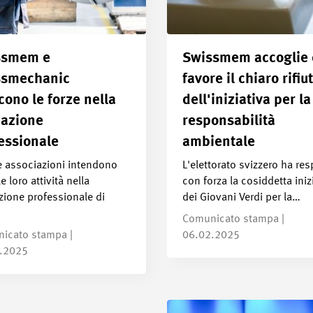
ssmem e
Swissmem accoglie 
ssmechanic
favore il chiaro rifiu
cono le forze nella
dell'iniziativa per la
azione
responsabilità
essionale
ambientale
e associazioni intendono
L'elettorato svizzero ha res
e loro attività nella
con forza la cosiddetta iniz
zione professionale di
dei Giovani Verdi per la…
Comunicato stampa |
icato stampa |
06.02.2025
.2025