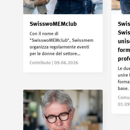
SwisswoMEMclub
Swi
Swi
Con il nome di
"SwisswoMEMclub", Swissmem
unis
organizza regolarmente eventi
form
per le donne del settore…
prof
Contributo | 09.06.2026
Le du
unire l
forma
base.
Comun
01.09