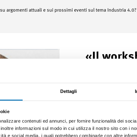
su argomenti attuali e sui prossimi eventi sul tema Industria 4.0? 
«Il works
iniziare a
ambito di
Dettagli
stato pro
per PWB. 
ookie
nalizzare contenuti ed annunci, per fornire funzionalità dei socia
e affronta
inoltre informazioni sul modo in cui utilizza il nostro sito con i 
icità e social media, i quali potrebbero combinarle con altre inform