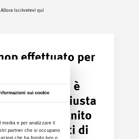
Allora iscrivetevi qui
hop effettuato per
 lavorare in
 Industria 4.0 è
Informazioni sui cookie
prio la cosa giusta
Abbiamo definito
l media e per analizzare il
to tre progetti di
nostri partner che si occupano
azioni che ha fornito loro o