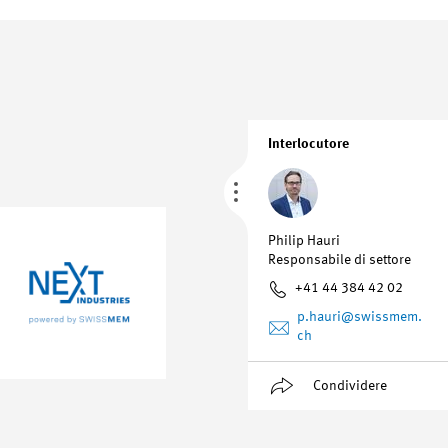
Interlocutore
Philip Hauri
Responsabile di settore
+41 44 384 42 02
p.hauri
@swissmem.
ch
Condividere