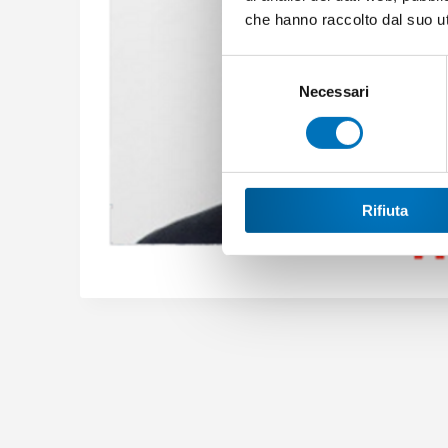
che hanno raccolto dal suo uti
Selezione
del
Necessari
consenso
Rifiuta