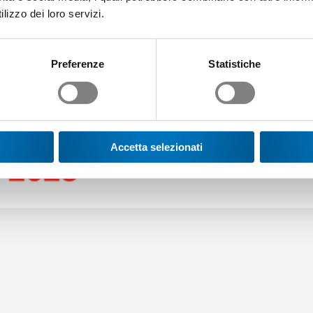
facile att
lizzo dei loro servizi.
PWB AG Alstätten
Preferenze
Statistiche
Manuel Enriquez, He
Accetta selezionati