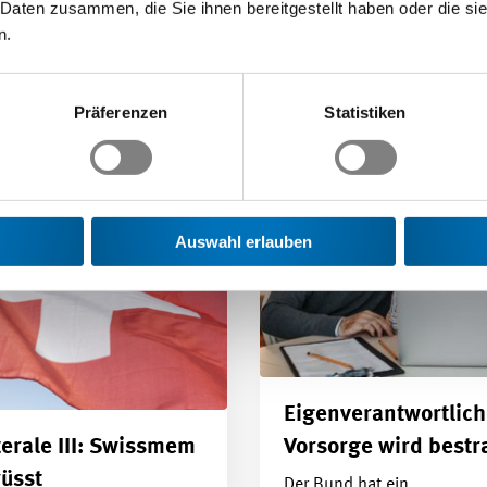
 Daten zusammen, die Sie ihnen bereitgestellt haben oder die s
ag | 08.12.2025
n.
Präferenzen
Statistiken
Auswahl erlauben
Eigenverantwortlic
terale III: Swissmem
Vorsorge wird bestr
üsst
Der Bund hat ein