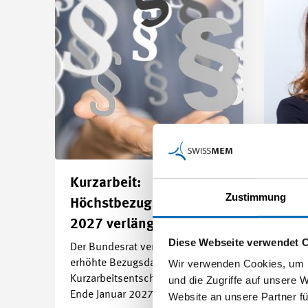
Kurzarbeit:
AHV-
Zustimmung
Höchstbezugsdauer bis
Bund
2027 verlängert
stru
Diese Webseite verwendet 
Der Bundesrat verlängert die
Sympt
erhöhte Bezugsdauer für
Ursac
Wir verwenden Cookies, um I
Kurzarbeitsentschädigung bis
sich 
und die Zugriffe auf unsere 
Ende Januar 2027.…
präse
Website an unsere Partner fü