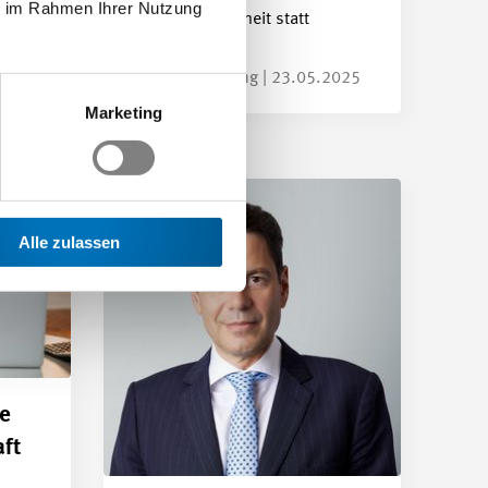
ie im Rahmen Ihrer Nutzung
Planungssicherheit statt
Entlassungen
Medienmitteilung | 23.05.2025
Marketing
Alle zulassen
he
aft