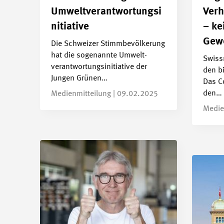
Umweltverantwortungsi
Verh
nitiative
– ke
Gew
Die Schweizer Stimmbevölkerung
hat die sogenannte Umwelt­
Swiss
verantwortungs­initiative der
den bi
Jungen Grünen…
Das C
den…
Medienmitteilung | 09.02.2025
Medie