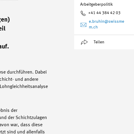
Arbeitgeberpolitik
+41 44 384 42 03
gen)
e.bruhin
@swissme
m.ch
il
Teilen
auf.
yse durchführen. Dabei
Schicht- und andere
 Lohngleichheitsanalyse
ebnis der
rund der Schichtzulagen
davon war, dass diese
t sind und allenfalls