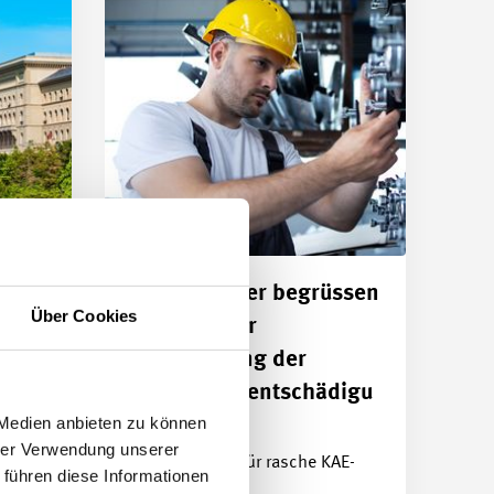
Sozialpartner begrüssen
Über Cookies
Initiative zur
Verlängerung der
ssen,
für
Kurzarbeitsentschädigu
n auf
 Medien anbieten zu können
ng
hrer Verwendung unserer
Unterstützung für rasche KAE-
 führen diese Informationen
Verlängerung: