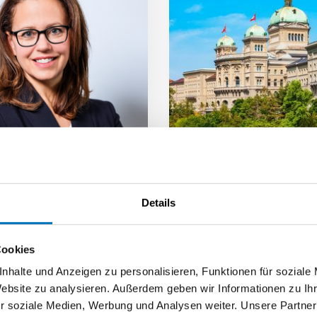
Reform 2030:
Neu 24 Monate
Details
esrat scheut
Kurzarbeit möglich
kturelle Reform
Das Parlament hat beschlo
Cookies
die maximale Bezugsdauer 
ombehandlung statt
Kurzarbeitsentschädigunge
henbekämpfung – so lässt
nhalte und Anzeigen zu personalisieren, Funktionen für soziale
24 Monate…
die vom Bundesrat
Website zu analysieren. Außerdem geben wir Informationen zu I
ntierte AHV-Reform…
Beitrag | 28.09.2025
r soziale Medien, Werbung und Analysen weiter. Unsere Partner