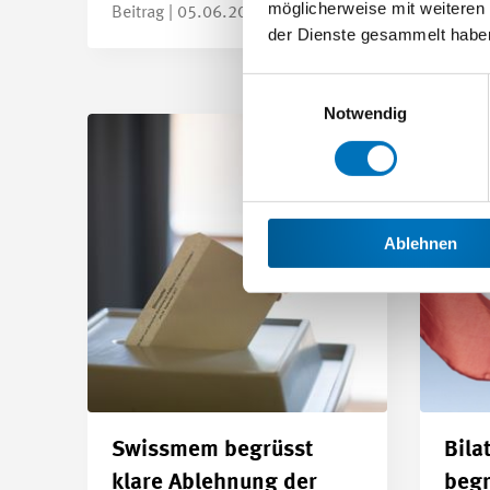
möglicherweise mit weiteren
Beitrag | 05.06.2026
Beitr
der Dienste gesammelt habe
Einwilligungsauswahl
Notwendig
Ablehnen
Swissmem begrüsst
Bila
klare Ablehnung der
begr