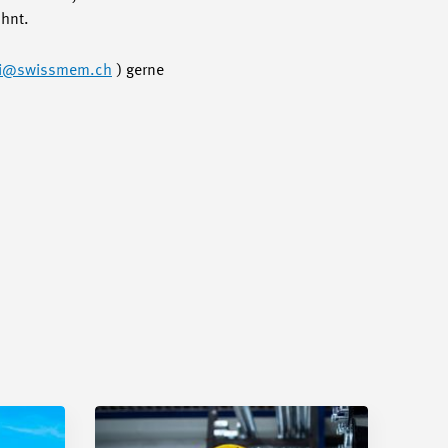
ohnt.
i
@swissmem.ch
) gerne