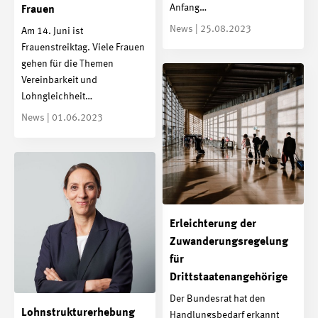
Anfang…
Frauen
News | 25.08.2023
Am 14. Juni ist
Frauenstreiktag. Viele Frauen
gehen für die Themen
Vereinbarkeit und
Lohngleichheit…
News | 01.06.2023
Erleichterung der
Zuwanderungsregelung
für
Drittstaatenangehörige
Der Bundesrat hat den
Lohnstrukturerhebung
Handlungsbedarf erkannt