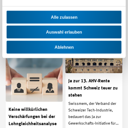
22.09.2024
Die Reform der beruflichen
Vorsorge (BVG) ist ein
Kompromiss zwischen den
Alle zulassen
Generationen, denn sie…
Beitrag | 06.09.2024
Auswahl erlauben
Ablehnen
Ja zur 13. AHV-Rente
kommt Schweiz teuer zu
stehen
Swissmem, der Verband der
Keine willkürlichen
Schweizer Tech-Industrie,
Verschärfungen bei der
bedauert das Ja zur
Gewerkschafts-Initiative für…
Lohngleichheitsanalyse