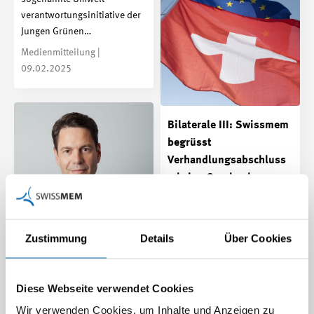
verantwortungs­initiative der
Jungen Grünen…
Medienmitteilung |
09.02.2025
Bilaterale III: Swissmem
begrüsst
Verhandlungsabschluss
– keine Geschenke an
Gewerkschaften
Swissmem steht seit Beginn
für den bilateralen
Zustimmung
Details
Über Cookies
Erfolgsweg ein. Das Common
«Die nächste BVG-
Understanding zu den…
Reform kommt
Medienmitteilung |
Diese Webseite verwendet Cookies
frühestens in zehn
20.12.2024
Wir verwenden Cookies, um Inhalte und Anzeigen zu
Jahren»