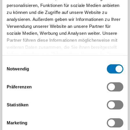
personalisieren, Funktionen für soziale Medien anbieten
Swissmem hat sich im
zu können und die Zugriffe auf unsere Website zu
Auftrag der Mitgliedfirmen für
analysieren. Außerdem geben wir Informationen zu Ihrer
die BVG-Reform eingesetzt,
Verwendung unserer Website an unsere Partner für
welche die…
soziale Medien, Werbung und Analysen weiter. Unsere
Beitrag | 23.09.2024
Partner führen diese Informationen möglicherweise mit
weiteren Daten zusammen, die Sie ihnen bereitgestellt
haben oder die sie im Rahmen Ihrer Nutzung der Dienste
gesammelt haben.
Einwilligungsauswahl
Notwendig
Swissmem bedauert das
Nein zur BVG-Reform
Präferenzen
Der Verband der Schweizer
Tech-Industrie hat sich mit
vielen anderen
Statistiken
Wirtschaftsverbänden für
Ein Generationenwerk
die…
Marketing
sichern
Medienmitteilung |