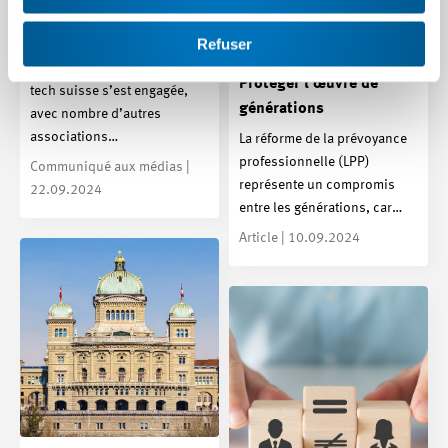
non à la réforme de la
LPP
Refuser
L’association de l’industrie
Protéger l’œuvre de
tech suisse s’est engagée,
générations
avec nombre d’autres
associations…
La réforme de la prévoyance
professionnelle (LPP)
Communiqué aux médias |
représente un compromis
22.09.2024
entre les générations, car…
Article | 10.09.2024