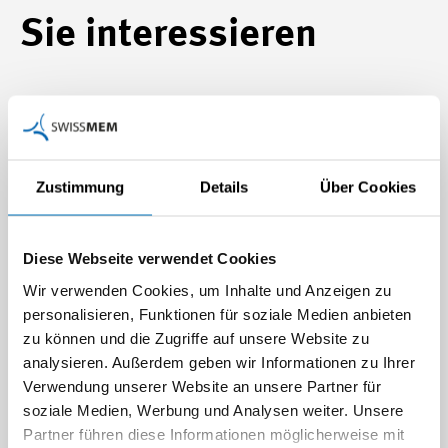
Sie interessieren
Zustimmung
Details
Über Cookies
Diese Webseite verwendet Cookies
Wir verwenden Cookies, um Inhalte und Anzeigen zu
personalisieren, Funktionen für soziale Medien anbieten
US-Zölle: Schweizer
Zölle sinken – doch für
zu können und die Zugriffe auf unsere Website zu
Tech-Industrie
die Tech-Industrie bleibt
analysieren. Außerdem geben wir Informationen zu Ihrer
gegenüber der EU erneut
die Lage kritisch
Verwendung unserer Website an unsere Partner für
benachteiligt
soziale Medien, Werbung und Analysen weiter. Unsere
USA senken Strafzölle auf
Partner führen diese Informationen möglicherweise mit
15%. Swissmem warnt: Keine
Der US-Zoll beträgt neu 12,5