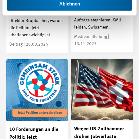
Ablehnen
weghaben!»
Trotz leichtem Q3-Anstieg
bleibt die Lage kritisch:
Im TecTalk erklärt Swissmem-
Aufträge stagnieren, KMU
Direktor Brupbacher, warum
leiden, Swissmem…
die Petition jetzt
überlebenswichtig ist.
Medienmitteilung |
13.11.2025
Beitrag | 28.08.2025
Wegen US-Zollhammer
10 Forderungen an die
drohen Jobverluste
Politik: Jetzt