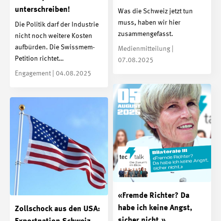
unterschreiben!
Was die Schweiz jetzt tun
muss, haben wir hier
Die Politik darf der Industrie
zusammengefasst.
nicht noch weitere Kosten
aufbürden. Die Swissmem-
Medienmitteilung |
Petition richtet…
07.08.2025
Engagement | 04.08.2025
«Fremde Richter? Da
habe ich keine Angst,
Zollschock aus den USA:
sicher nicht.»