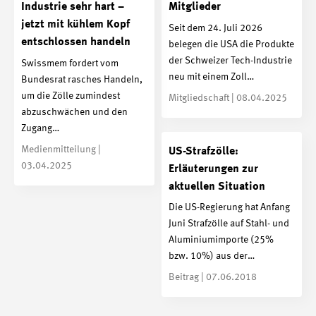
Industrie sehr hart –
Mitglieder
jetzt mit kühlem Kopf
Seit dem 24. Juli 2026
entschlossen handeln
belegen die USA die Produkte
der Schweizer Tech-Industrie
Swissmem fordert vom
neu mit einem Zoll…
Bundesrat rasches Handeln,
um die Zölle zumindest
Mitgliedschaft | 08.04.2025
abzuschwächen und den
Zugang…
Medienmitteilung |
US-Strafzölle:
03.04.2025
Erläuterungen zur
aktuellen Situation
Die US-Regierung hat Anfang
Juni Strafzölle auf Stahl- und
Aluminiumimporte (25%
bzw. 10%) aus der…
Beitrag | 07.06.2018