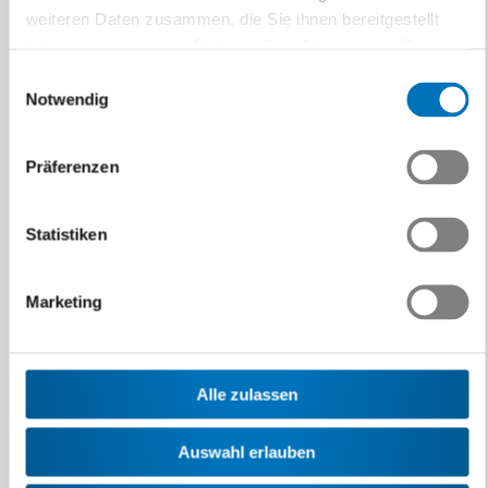
Details Les RH à l’ère de l’IA : Mieux analyser, mieux décider !
weiteren Daten zusammen, die Sie ihnen bereitgestellt
INFORMATIONSVERANSTALTUNG
haben oder die sie im Rahmen Ihrer Nutzung der Dienste
gesammelt haben.
Einwilligungsauswahl
Notwendig
Präferenzen
Statistiken
Marketing
17.09.2026 – 17.09.2026
Les RH à l’ère de l’IA : Mieux analyser,
mieux décider !
Alle zulassen
Gagnez en efficacité et implémentez immédiatement
vos nouveaux acquis !
Auswahl erlauben