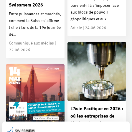
Swissmem 2026
parvient-il à s’imposer face
aux blocs de pouvoir
Entre puissances et marchés,
géopolitiques et aux…
comment la Suisse s’affirme-
t-elle ? Lors de la 19e Journée
Article | 24.06.2026
de…
Communiqué aux médias |
22.06.2026
L’Asie-Pacifique en 2026 :
où les entreprises de
l’industrie tech peuvent
La Chine force la Suisse
encore trouver des