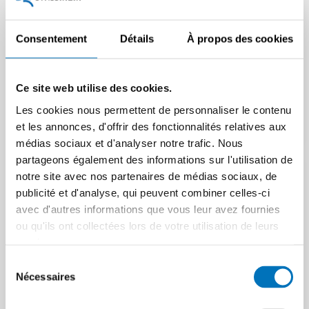
à se positionner sur des
perspectives de
niches de marché haut de
croissance
Consentement
Détails
À propos des cookies
gamme
L’Asie-Pacifique reste la
première région au monde en
Jens Thing, CEO de Tornos, et
matière d’investissements
Christoph Frei expliquent
Ce site web utilise des cookies.
industriels, mais la…
dans le TecTalk pourquoi la
Les cookies nous permettent de personnaliser le contenu
rapidité, les…
Article | 05.06.2026
et les annonces, d'offrir des fonctionnalités relatives aux
Article | 26.05.2026
médias sociaux et d'analyser notre trafic. Nous
partageons également des informations sur l'utilisation de
notre site avec nos partenaires de médias sociaux, de
publicité et d'analyse, qui peuvent combiner celles-ci
avec d'autres informations que vous leur avez fournies
ou qu'ils ont collectées lors de votre utilisation de leurs
services.
Sélection
Nécessaires
du
consentement