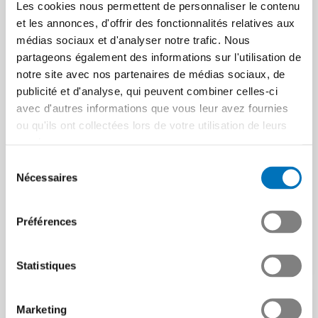
Les cookies nous permettent de personnaliser le contenu
et les annonces, d'offrir des fonctionnalités relatives aux
Les émissions de CO
2
médias sociaux et d'analyser notre trafic. Nous
ont atteint leur plus bas
partageons également des informations sur l'utilisation de
niveau historique
notre site avec nos partenaires de médias sociaux, de
Solution de branche SF6
publicité et d'analyse, qui peuvent combiner celles-ci
Les membres de Swissmem
pour 2026-2030 :
avec d'autres informations que vous leur avez fournies
ont réduit leurs émissions de
poursuite avec de
64% depuis 1990, malgré
ou qu'ils ont collectées lors de votre utilisation de leurs
des procédés…
nouvelles conditions-
services.
cadres
Article | 06.03.2026
Sélection
Nécessaires
du
Swissmem et l’OFEV ont
renouvelé la solution de
consentement
branche SF6 pour la période
Préférences
2026-2030. Les…
Article | 19.01.2026
Statistiques
Marketing