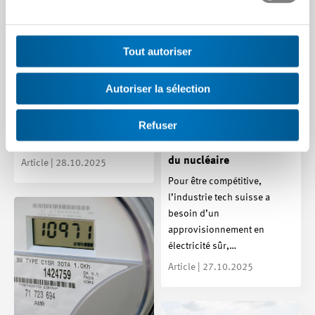
PFAS : situation
Tout autoriser
intermédiaire du point
de vue de l’industrie tech
Autoriser la sélection
Les PFAS risquent toujours
d’être interdites à grande
Refuser
Pourquoi l’industrie tech
échelle dans l’UE, même si le
projet a été…
veut conserver l’option
du nucléaire
Article | 28.10.2025
Pour être compétitive,
l’industrie tech suisse a
besoin d’un
approvisionnement en
électricité sûr,…
Article | 27.10.2025