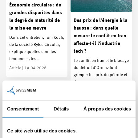
Économie circulaire : de
grandes disparités dans
le degré de maturité de
Des prix de l’énergie à la
la mise en œuvre
hausse : dans quelle
mesure le conflit en Iran
Dans cet entretien, Tom Koch,
affecte-t-il l’industrie
de la société Rytec Circular,
tech ?
explique quelles sont les
tendances, les…
Le conflit en Iran et le blocage
du détroit d’Ormuz font
Article | 14.04.2026
grimper les prix du pétrole et
du gaz…
Article | 31.03.2026
Consentement
Détails
À propos des cookies
Ce site web utilise des cookies.