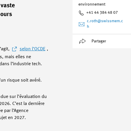
environnement
 vaste
+41 44 384 48 07
cours
c.roth
@swissmem.c
h
Partager
’agit,
selon l’OCDE
,
, mais elles ne
 dans l’industrie tech.
un risque soit avéré.
ndue sur l’évaluation du
026. C’est la dernière
ée par l’Agence
ujet en 2027.