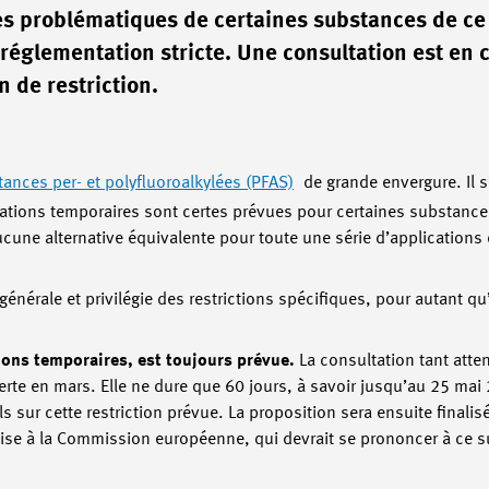
es problématiques de certaines substances de ce
e réglementation stricte. Une consultation est en 
n de restriction.
tances per- et polyfluoroalkylées (PFAS)
de grande envergure. Il s
tions temporaires sont certes prévues pour certaines substances
e aucune alternative équivalente pour toute une série d’applications
nérale et privilégie des restrictions spécifiques, pour autant qu’
ions temporaires, est toujours prévue.
La consultation tant atte
te en mars. Elle ne dure que 60 jours, à savoir jusqu’au 25 mai 2
s sur cette restriction prévue. La proposition sera ensuite finalis
se à la Commission européenne, qui devrait se prononcer à ce s