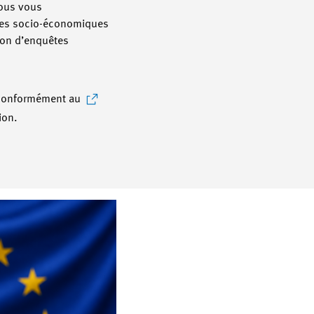
ous vous
es socio-économiques
tion d’enquêtes
ue conformément au
ion.