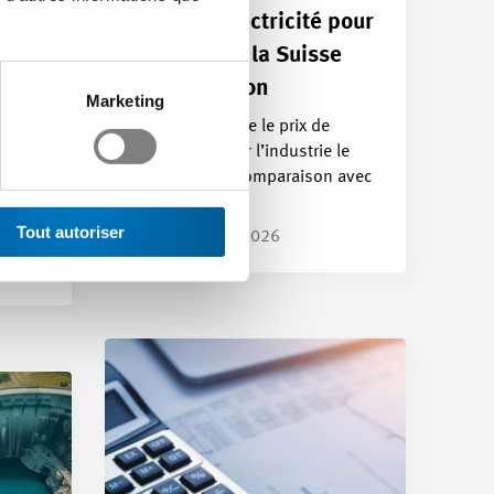
sse
Prix de l’électricité pour
:
l’industrie : la Suisse
s
sous pression
Marketing
La Suisse affiche le prix de
l’électricité pour l’industrie le
ch
plus élevé en comparaison avec
ons de
l’UE.…
e sont
Tout autoriser
Article | 18.05.2026