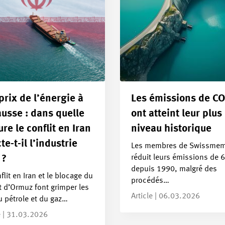
prix de l’énergie à
Les émissions de CO
ausse : dans quelle
ont atteint leur plus
re le conflit en Iran
niveau historique
te-t-il l’industrie
Les membres de Swissmem
réduit leurs émissions de
 ?
depuis 1990, malgré des
flit en Iran et le blocage du
procédés…
t d’Ormuz font grimper les
Article | 06.03.2026
u pétrole et du gaz…
e | 31.03.2026