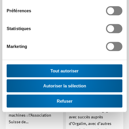
Article | 17.03.2025
consentement
Article | 16.12.2024
Préférences
Statistiques
Marketing
Tout autoriser
La SNV reprend la
Instructions liées à la
Autoriser la sélection
direction du secrétariat
sécurité désormais
pour le Comité ISO
possibles au format
Refuser
numérique
Des nouvelles réjouissantes
pour l’industrie suisse des
Swissmem s’est engagée
machines : l’Association
avec succès auprès
Suisse de…
d’Orgalim, avec d’autres