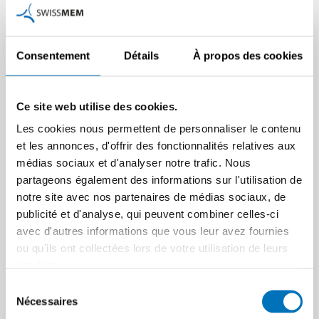
Consentement
Détails
À propos des cookies
Ce site web utilise des cookies.
Les cookies nous permettent de personnaliser le contenu
et les annonces, d'offrir des fonctionnalités relatives aux
médias sociaux et d'analyser notre trafic. Nous
Règlement sur les
Directive basse tension :
partageons également des informations sur l'utilisation de
données de l’UE : ce que
modification de la liste
notre site avec nos partenaires de médias sociaux, de
les entreprises doivent
des normes EN
publicité et d'analyse, qui peuvent combiner celles-ci
absolument savoir
avec d'autres informations que vous leur avez fournies
harmonisées
ou qu'ils ont collectées lors de votre utilisation de leurs
Le règlement sur les données
Le 31 octobre 2024 a été
services.
de l’UE (EU Data Act), qui
publiée dans la Feuille
entrera en vigueur en
officielle de l’Union
Sélection
septembre 2025,…
Nécessaires
Européenne une décision…
du