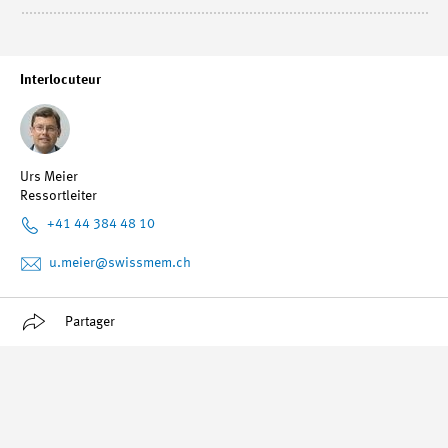
Interlocuteur
Urs Meier
Ressortleiter
+41 44 384 48 10
u.meier
@swissmem.ch
Partager