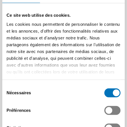
Pas de renversement de
92 nouveaux
tendance en vue
Ce site web utilise des cookies.
professionnels du
commerce extérieur
L’évolution conjoncturelle le
Les cookies nous permettent de personnaliser le contenu
montre : la situation de
et les annonces, d'offrir des fonctionnalités relatives aux
L’organe responsable des
l’industrie tech suisse reste
médias sociaux et d'analyser notre trafic. Nous
examens de commerce
tendue et les…
extérieur, composé de
partageons également des informations sur l'utilisation de
Swissmem, de Commerce
Article | 24.11.2025
notre site avec nos partenaires de médias sociaux, de
Suisse et…
publicité et d'analyse, qui peuvent combiner celles-ci
avec d'autres informations que vous leur avez fournies
Article | 10.11.2025
ou qu'ils ont collectées lors de votre utilisation de leurs
services.
Sélection
Nécessaires
du
consentement
Préférences