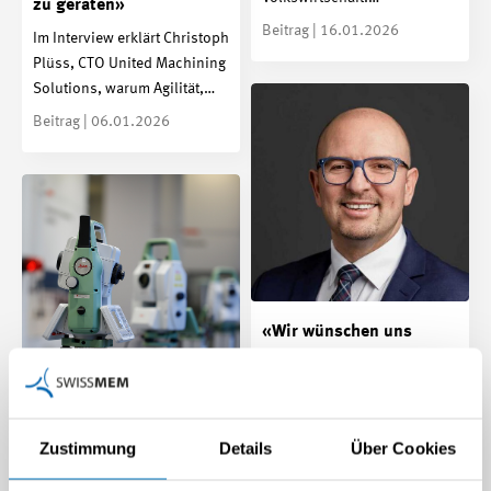
zu geraten»
Beitrag | 16.01.2026
Im Interview erklärt Christoph
Plüss, CTO United Machining
Solutions, warum Agilität,…
Beitrag | 06.01.2026
«Wir wünschen uns
konkrete
Aufgabenstellungen aus
der Industrie»
Leica Geosystems:
Zustimmung
Details
Über Cookies
Der Einsatz von KI, digitalen
Präzision trifft
Zwillingen und maschinellem
künstliche Intelligenz