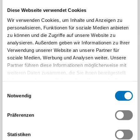
Lernen in der
Das Unternehmen treibt die
Fertigungstechnik stehen
Diese Webseite verwendet Cookies
Digitalisierung mit
im…
Wir verwenden Cookies, um Inhalte und Anzeigen zu
Künstlicher Intelligenz voran
Beitrag | 20.11.2025
personalisieren, Funktionen für soziale Medien anbieten
und zeigt, wie…
zu können und die Zugriffe auf unsere Website zu
Beitrag | 07.11.2025
analysieren. Außerdem geben wir Informationen zu Ihrer
Verwendung unserer Website an unsere Partner für
soziale Medien, Werbung und Analysen weiter. Unsere
Partner führen diese Informationen möglicherweise mit
weiteren Daten zusammen, die Sie ihnen bereitgestellt
haben oder die sie im Rahmen Ihrer Nutzung der Dienste
gesammelt haben.
Einwilligungsauswahl
Notwendig
11. F+E-Konferenz:
Präferenzen
Trends in der
Schweizer Tech-Startups
Fertigungstechnik -
– Der exklusive Überblick
Statistiken
kompakt und praxisnah!
für Mitglieder