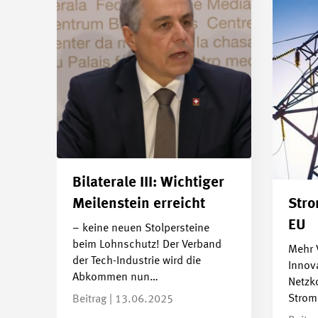
Bilaterale III: Wichtiger
Meilenstein erreicht
Str
EU
– keine neuen Stolpersteine
beim Lohnschutz! Der Verband
Mehr 
der Tech-Industrie wird die
Innova
Abkommen nun…
Netzk
Stro
Beitrag | 13.06.2025