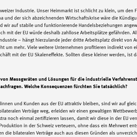
weizer Industrie. Unser Heimmarkt ist schlicht zu klein, um den F
na und der sich abzeichnenden Wirtschaftskrise wäre die Kündigun
ind wir auf stabile und funktionierende Handelsbeziehungen ang
 Bruch mit der EU würde deshalb zahllose Arbeitsplätze gefährden. A
ndustrie – hängt hierzulande jeder dritte Arbeitsplatz direkt von 
ht um mehr. Viele weitere Unternehmen profitieren indirekt von 
ft mit der EU Skaleneffekte. Sollten diese kleiner werden, ist d
 von Messgeräten und Lösungen für die industrielle Verfahrens
 nachfragen. Welche Konsequenzen fürchten Sie tatsächlich?
nnen und Kunden aus der EU attraktiv bleiben, sind wir auf gleic
lateralen Verträge weg, erleiden wir einen gewaltigen Wettbewer
ra noch einmal zertifizieren lassen, damit wir diese in der EU v
 Produktion in der Schweiz verteuern, ohne dass ein Mehrwert ents
die bilateralen Verträge auch aus diesen Gründen als unverzich