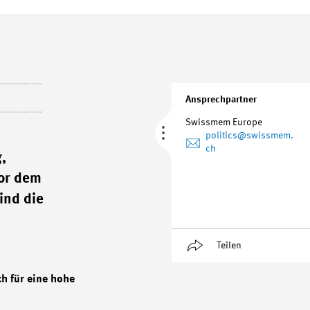
Ansprechpartner
Swissmem Europe
politics
@swissmem.
ch
,
vor dem
ind die
Teilen
ch für eine hohe