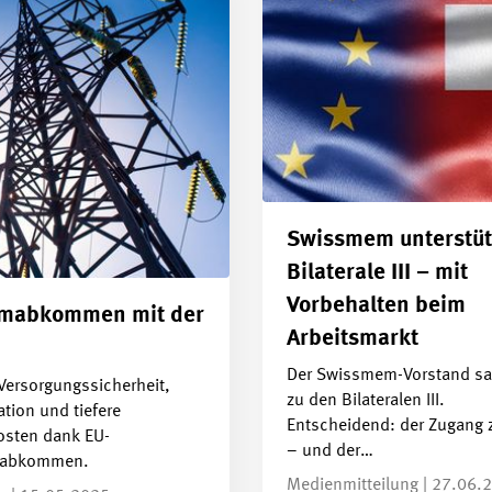
Swissmem unterstüt
Bilaterale III – mit
Vorbehalten beim
omabkommen mit der
Arbeitsmarkt
Der Swissmem-Vorstand sag
Versorgungssicherheit,
zu den Bilateralen III.
tion und tiefere
Entscheidend: der Zugang 
osten dank EU-
– und der…
mabkommen.
Medienmitteilung | 27.06.