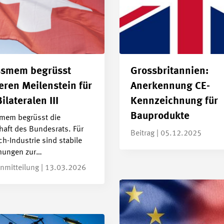
ssmem begrüsst
Grossbritannien:
eren Meilenstein für
Anerkennung CE-
ilateralen III
Kennzeichnung für
Bauprodukte
mem begrüsst die
haft des Bundesrats. Für
Beitrag | 05.12.2025
ch-Industrie sind stabile
hungen zur…
nmitteilung | 13.03.2026