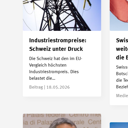
Industriestrompreise:
Swi
Schweiz unter Druck
weit
die B
Die Schweiz hat den im EU-
Vergleich höchsten
Swiss
Industriestrompreis. Dies
Botsc
belastet die…
die Te
Bezie
Beitrag | 18.05.2026
Medie