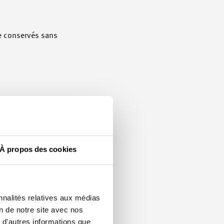
re conservés sans
a clause de non-
peut donc aussi être
éclarations précédentes
 travail. Si l’une des
À propos des cookies
 aussi sur les
nnalités relatives aux médias
on de notre site avec nos
nts relatifs au contrat
 d'autres informations que