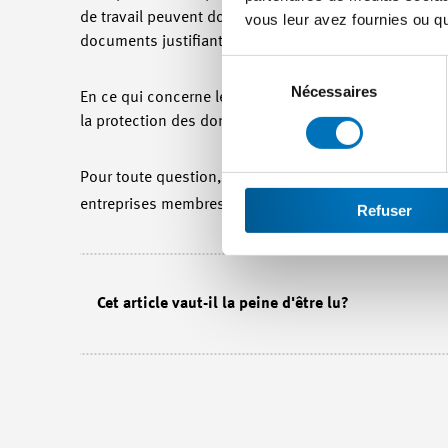
de travail peuvent donc être archivés électroniquem
vous leur avez fournies ou qu'
documents justifiant les droits.
Sélection
du
Nécessaires
En ce qui concerne les dossiers électroniques du pers
consentement
la protection des données, telles que les restrictions
Pour toute question, Madame Eva Bruhin, suppléante de 
entreprises membres de Swissmem (
e.bruhin
@s
Refuser
Cet article vaut-il la peine d'être lu?