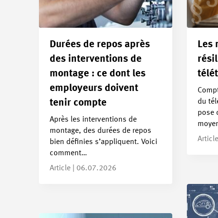
Durées de repos après
Les 
des interventions de
rési
montage : ce dont les
télé
employeurs doivent
Compte
du tél
tenir compte
pose 
Après les interventions de
moye
montage, des durées de repos
Articl
bien définies s’appliquent. Voici
comment…
Article | 06.07.2026