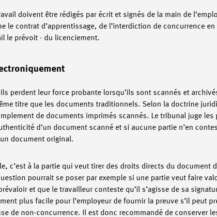
vail doivent être rédigés par écrit et signés de la main de l’employ
 le contrat d’apprentissage, de l’interdiction de concurrence en 
vail le prévoit - du licenciement.
lectroniquement
ls perdent leur force probante lorsqu’ils sont scannés et archiv
 titre que les documents traditionnels. Selon la doctrine jurid
implement de documents imprimés scannés. Le tribunal juge les p
authenticité d’un document scanné et si aucune partie n’en contest
un document original.
e, c’est à la partie qui veut tirer des droits directs du document 
question pourrait se poser par exemple si une partie veut faire val
évaloir et que le travailleur conteste qu’il s’agisse de sa signatu
nt plus facile pour l’employeur de fournir la preuve s’il peut pré
clause de non-concurrence. Il est donc recommandé de conserver le