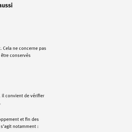
aussi
r. Cela ne concerne pas
 être conservés
l convient de vérifier
.
loppement et fin des
l s’agit notamment :