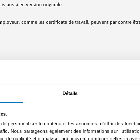
is aussi en version originale.
ployeur, comme les certificats de travail, peuvent par contre êt
ontraire de la loi (par exemple pour le contrat d’apprentissage et l
oumis à aucune forme spéciale (art. 320 CO). Le contrat de travail 
es contrats de travail sont généralement rédigés par écrit. Les d
servation numérique ne limite pas la force probante d’un contrat de
Détails
at de travail ou des signatures scannées, un tribunal se basera ici
iation des preuves.
ies.
e personnaliser le contenu et les annonces, d'offrir des fonctio
rafic. Nous partageons également des informations sur l'utilisati
ion de conserver l’original d’un dossier personnel. Tous les docume
, de publicité et d'analyse, qui peuvent combiner celles-ci avec