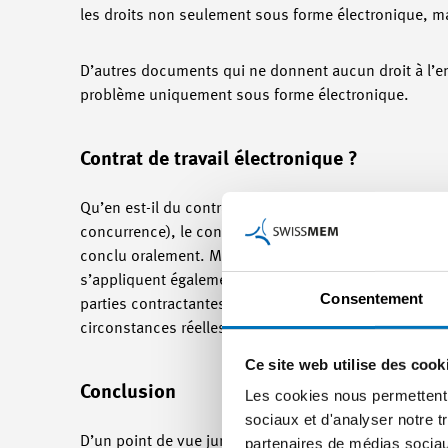
les droits non seulement sous forme électronique, ma
D’autres documents qui ne donnent aucun droit à l’em
problème uniquement sous forme électronique.
Contrat de travail électronique ?
Qu’en est-il du contrat de travail ? Sauf disposition c
concurrence), le contrat de travail individuel n’est s
conclu oralement. Mais, pour des raisons de preuve, l
s’appliquent également au contrat de travail et la con
Consentement
parties contractantes conteste l’authenticité du contr
circonstances réelles dans le cadre de la libre appréc
Ce site web utilise des cook
Conclusion
Les cookies nous permettent d
sociaux et d'analyser notre t
D’un point de vue juridique, il n’existe pas d’obligat
partenaires de médias sociaux