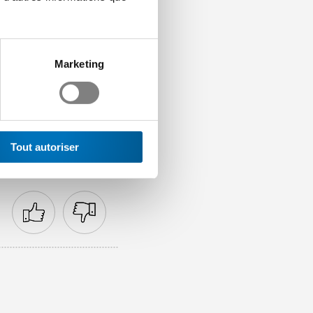
r les originaux des
Marketing
tions-cadres relatives à
 à la disposition des
Tout autoriser