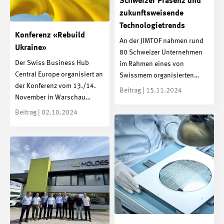
Schweizer Präsenz und
zukunftsweisende
Technologietrends
Konferenz «Rebuild
An der JIMTOF nahmen rund
Ukraine»
80 Schweizer Unternehmen
Der Swiss Business Hub
im Rahmen eines von
Central Europe organisiert an
Swissmem organisierten…
der Konferenz vom 13./14.
Beitrag | 15.11.2024
November in Warschau…
Beitrag | 02.10.2024