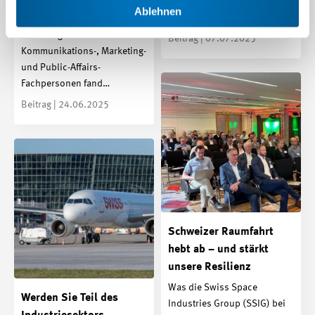
Ressourceneffizienzprojekte
Ablehnen
weltweit – jetzt auch…
Der jüngste
Erfahrungsaustausch der
Beitrag | 07.07.2025
Kommunikations-, Marketing-
und Public-Affairs-
Fachpersonen fand…
Beitrag | 24.06.2025
Schweizer Raumfahrt
hebt ab – und stärkt
unsere Resilienz
Was die Swiss Space
Werden Sie Teil des
Industries Group (SSIG) bei