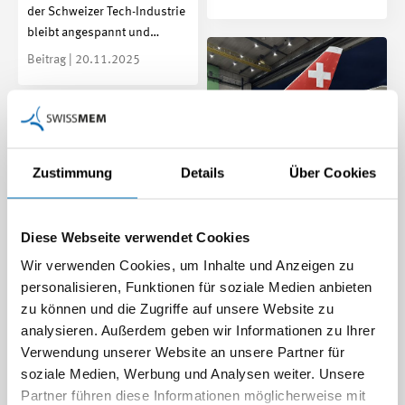
der Schweizer Tech-Industrie
bleibt angespannt und…
Beitrag | 20.11.2025
Zustimmung
Details
Über Cookies
Diese Webseite verwendet Cookies
Hinter den Kulissen der
Wir verwenden Cookies, um Inhalte und Anzeigen zu
Schweizer Luftfahrt –
personalisieren, Funktionen für soziale Medien anbieten
Swissmem zu Gast bei
zu können und die Zugriffe auf unsere Website zu
Gemeinsamer Auftritt an
SWISS
analysieren. Außerdem geben wir Informationen zu Ihrer
der SEMICON München
Wie sieht die Welt hinter den
Verwendung unserer Website an unsere Partner für
Der Swissmem-
Kulissen einer
soziale Medien, Werbung und Analysen weiter. Unsere
Industriesektor
internationalen Airline aus?
Partner führen diese Informationen möglicherweise mit
Semiconductors (SEMI)
Diese Perspektive bot sich…