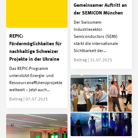
Gemeinsamer Auftritt an
der SEMICON München
Der Swissmem-
Industriesektor
REPIC:
Semiconductors (SEMI)
stärkt die internationale
Fördermöglichkeiten für
Sichtbarkeit der…
nachhaltige Schweizer
Projekte in der Ukraine
Beitrag | 31.07.2025
Das REPIC-Programm
unterstützt Energie- und
Ressourceneffizienzprojekte
weltweit – jetzt auch…
Beitrag | 07.07.2025