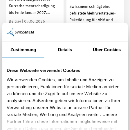
Kurzarbeitsentschädigung
Swissmem schlägt eine
bis Ende Januar 2027.…
befristete Mehrwertsteuer-
Paketlösung für AHV und
Beitrag | 05.06.2026
Armee vor. Ein…
Beitrag | 26.05.2026
Zustimmung
Details
Über Cookies
Diese Webseite verwendet Cookies
Wir verwenden Cookies, um Inhalte und Anzeigen zu
personalisieren, Funktionen für soziale Medien anbieten
zu können und die Zugriffe auf unsere Website zu
analysieren. Außerdem geben wir Informationen zu Ihrer
Zugang zu
Verwendung unserer Website an unsere Partner für
Infrastrukturprojekten
soziale Medien, Werbung und Analysen weiter. Unsere
Steigende Energiepreise:
sichern
Partner führen diese Informationen möglicherweise mit
Wie stark trifft der
Internationale Grossprojekte
weiteren Daten zusammen, die Sie ihnen bereitgestellt
Irankrieg die Tech-