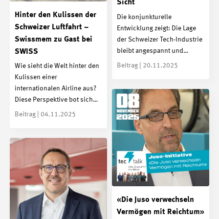
Sicht
Hinter den Kulissen der
Die konjunkturelle
Schweizer Luftfahrt –
Entwicklung zeigt: Die Lage
Swissmem zu Gast bei
der Schweizer Tech-Industrie
bleibt angespannt und…
SWISS
Beitrag | 20.11.2025
Wie sieht die Welt hinter den
Kulissen einer
internationalen Airline aus?
Diese Perspektive bot sich…
Beitrag | 04.11.2025
«Die Juso verwechseln
Vermögen mit Reichtum»