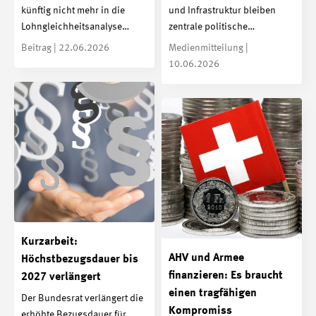
künftig nicht mehr in die
und Infrastruktur bleiben
Lohngleichheitsanalyse…
zentrale politische…
Beitrag | 22.06.2026
Medienmitteilung |
10.06.2026
Kurzarbeit:
AHV und Armee
Höchstbezugsdauer bis
finanzieren: Es braucht
2027 verlängert
einen tragfähigen
Der Bundesrat verlängert die
Kompromiss
erhöhte Bezugsdauer für