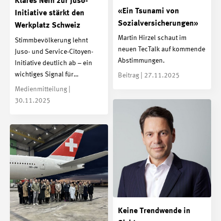
Klares Nein zur Juso-
«Ein Tsunami von
Initiative stärkt den
Sozialversicherungen»
Werkplatz Schweiz
Martin Hirzel schaut im
Stimmbevölkerung lehnt
neuen TecTalk auf kommende
Juso- und Service-Citoyen-
Abstimmungen.
Initiative deutlich ab – ein
wichtiges Signal für…
Beitrag | 27.11.2025
Medienmitteilung |
30.11.2025
Keine Trendwende in