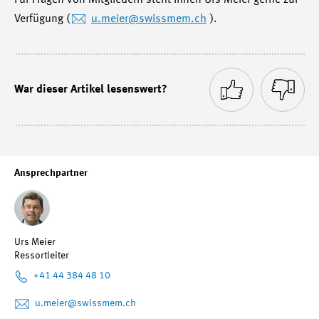
Für Fragen von Mitgliedern steht Ihnen Urs Meier gerne zur
Verfügung (
u.meier
@swissmem.ch
).
War dieser Artikel lesenswert?
Ansprechpartner
Urs Meier
Ressortleiter
+41 44 384 48 10
u.meier
@swissmem.ch