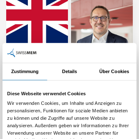
Grossbritannien:
Anerkennung CE-
Wie Schweizer KMU in
Kennzeichnung für
Zustimmung
Details
Über Cookies
internationale
Bauprodukte
Grossprojekte einsteigen
Beitrag | 05.12.2025
Diese Webseite verwendet Cookies
Die Schweiz ist ein
Exportland, das ist
Wir verwenden Cookies, um Inhalte und Anzeigen zu
unbestritten. Doch wie
personalisieren, Funktionen für soziale Medien anbieten
gelingt es kleinen und
zu können und die Zugriffe auf unsere Website zu
mittleren…
analysieren. Außerdem geben wir Informationen zu Ihrer
Beitrag | 28.10.2025
Verwendung unserer Website an unsere Partner für