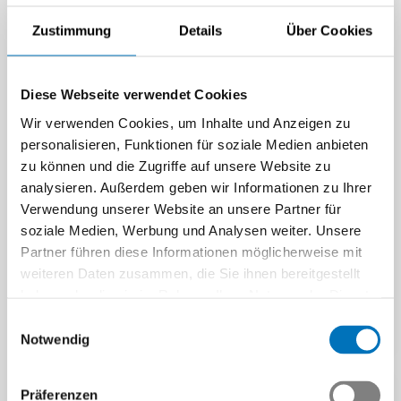
Zustimmung
Details
Über Cookies
Diese Webseite verwendet Cookies
Niederspannungsrichtlin
Wir verwenden Cookies, um Inhalte und Anzeigen zu
ie: Änderung der Liste
personalisieren, Funktionen für soziale Medien anbieten
der harmonisierten EN-
zu können und die Zugriffe auf unsere Website zu
Normen
analysieren. Außerdem geben wir Informationen zu Ihrer
Digitalisierung: Aktuelle
Am 31. Oktober 2024 wurde
Verwendung unserer Website an unsere Partner für
Rechtslage in der EU
im Amtsblatt der
soziale Medien, Werbung und Analysen weiter. Unsere
Europäischen Union ein
In den letzten Jahren hat die
Partner führen diese Informationen möglicherweise mit
Durchführungsbeschluss
EU bedeutende rechtliche
weiteren Daten zusammen, die Sie ihnen bereitgestellt
zur…
Schritte zur Stärkung des
haben oder die sie im Rahmen Ihrer Nutzung der Dienste
digitalen…
Beitrag | 12.12.2024
gesammelt haben.
Einwilligungsauswahl
Beitrag | 31.05.2024
Notwendig
Präferenzen