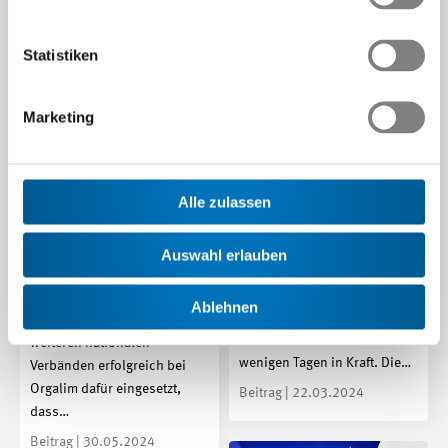
Statistiken
Marketing
Maschinenrichtlinie
Russland-Sanktionen:
2006/42/EG:
Alle zulassen
Vertragspflicht zur
Betriebsanleitung und
Verhinderung der
Konformitätserklärung
Auswahl erlauben
Wiederausfuhr
per sofort in digitaler
Form möglich!
Die Vertragspflicht zur
Ablehnen
Verhinderung der
Swissmem hat sich mit
Wiederausfuhr trat vor
weiteren nationalen
wenigen Tagen in Kraft. Die…
Verbänden erfolgreich bei
Orgalim dafür eingesetzt,
Beitrag | 22.03.2024
dass…
Beitrag | 30.05.2024