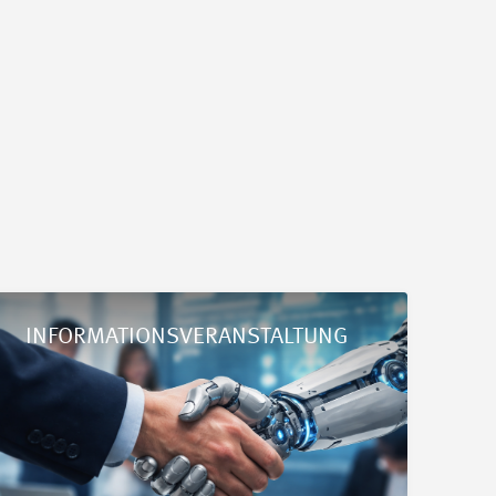
dheitsschutz»
etails Les RH à l’ère de l’IA : Mieux analyser, mieux décider !
INFORMATIONSVERANSTALTUNG