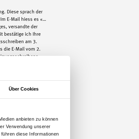
ng. Diese sprach der
 Im E-Mail hiess es «…
es, versandte der
 bestätige ich Ihre
gsschreiben am 3.
ts die E-Mail vom 2.
digungsschreibens
s diese eine einseitige
Über Cookies
 Kündigungserklärung
fen, was der Wille des
ellt werden oder wurde
ihm nach dem
 Medien anbieten zu können
hrer Verwendung unserer
 führen diese Informationen
n, dass Sie bis morgen