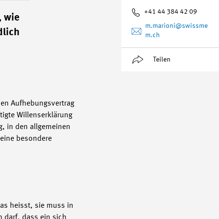
+41 44 384 42 09
, wie
m.marioni
@swissme
dlich
m.ch
Teilen
inen Aufhebungsvertrag
tigte Willenserklärung
g, in den allgemeinen
keine besondere
das heisst, sie muss in
darf, dass ein sich