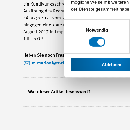
möglicherweise mit weiteren
ein Kündigungsschreiben erhalten werden») nicht objek
der Dienste gesammelt habe
Ausübung des Rechts auf Beendigung des Arbeitsverhä
4A_479/2021 vom 29. April 2022 E. 4.4). Die am Aben
Einwilligungsauswahl
hingegen eine klare und deutliche Kündigungserkläru
Notwendig
August 2017 in Empfang genommen hatte, also einen T
1 lit. b OR.
Haben Sie noch Fragen? Swissmem-Mitgliedern gibt H
m.marioni
@swissmem.ch
) gerne Auskunft.
Ablehnen
War dieser Artikel lesenswert?