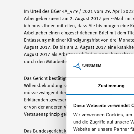
Im Urteil des BGer 4A_479 / 2021 vom 29. April 2022
Arbeitgeber zuerst am 2. August 2017 per E-Mail mit 
ich muss Ihnen mitteilen, dass Sie bis morgen eine 
Arbeitgeber einen eingeschriebenen Brief mit dem Tit
Entlassung mit einer Kündigungsfrist von drei Mona
August 2017. Da bis am 2. August 2017 eine krankheitsb
August 2017 als Arbeitgeberkündigung zu betrachten
durch den Mitarbeitenden am 3. August 2017 als eig
Das Gericht bestätigte die bereits in BGE 135 III 441
Zustimmung
Willensbekundung sei, mit der eine Vertragspartei er
müsse zwingend den Kündigungswillen klar und frei v
Erklärenden gewesen sei und ob dieser vom Empfänger 
Diese Webseite verwendet 
er von der anderen Vertragspartei nicht als solcher v
Wir verwenden Cookies, um I
Vertrauensprinzip geben konnte (BGer 4A_479/2021 v
und die Zugriffe auf unsere 
Website an unsere Partner fü
Das Bundesgericht kam zum Schluss, dass im konkrete