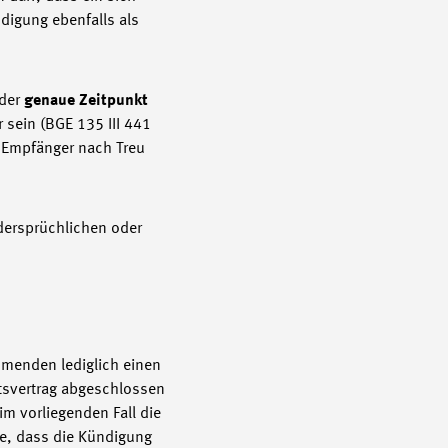
igung ebenfalls als
 der
genaue Zeitpunkt
 sein (BGE 135 III 441
r Empfänger nach Treu
idersprüchlichen oder
hmenden lediglich einen
itsvertrag abgeschlossen
im vorliegenden Fall die
me, dass die Kündigung