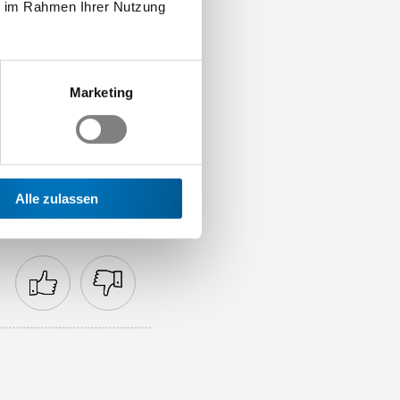
ie im Rahmen Ihrer Nutzung
m eine (vorzeitige)
ht zur Kündigung (BGer
ündigung enthielt
ie Kündigung am 3.
Marketing
Sinne von Art. 336c Abs.
(044 384 42 09 oder
Alle zulassen