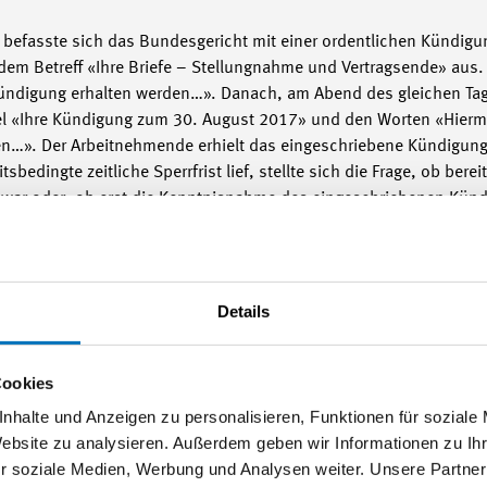
 befasste sich das Bundesgericht mit einer ordentlichen Kündigu
dem Betreff «Ihre Briefe – Stellungnahme und Vertragsende» aus.
Kündigung erhalten werden…». Danach, am Abend des gleichen Tag
el «Ihre Kündigung zum 30. August 2017» und den Worten «Hiermit
ten…». Der Arbeitnehmende erhielt das eingeschriebene Kündigun
edingte zeitliche Sperrfrist lief, stellte sich die Frage, ob berei
 war oder, ob erst die Kenntnisnahme des eingeschriebenen Kün
entliche Kündigung betrachtet werden musste.
 E. 3 dargelegte Rechtsprechung und führte zur Kündigung aus, das
Details
kläre, das Arbeitsverhältnis von sich aus beenden zu wollen. Die
on Unklarheiten zum Ausdruck bringen. Dabei sei zunächst zu prü
richtig verstanden wurde. Kann ein solcher Wille nicht festgest
Cookies
erstanden, so sei zu ermitteln, welcher Sinn der Vertragspartner 
nhalte und Anzeigen zu personalisieren, Funktionen für soziale
om 29. April 2022 E. 4.1).
Website zu analysieren. Außerdem geben wir Informationen zu I
r soziale Medien, Werbung und Analysen weiter. Unsere Partner
n Fall die E-Mail vom 2. August 2017 («Ich muss Ihnen mitteile