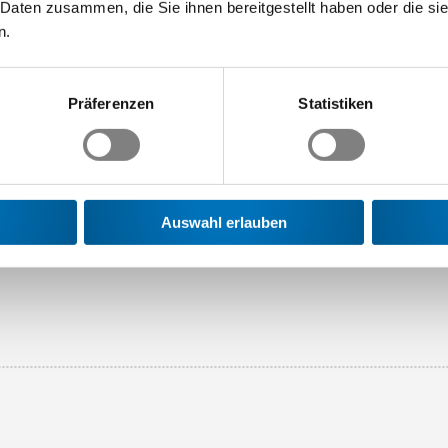
 Daten zusammen, die Sie ihnen bereitgestellt haben oder die s
tiv als Kündigung interpretiert werden könne, da es sich nicht u
n.
ltnisses handelte, sondern bloss um die Mitteilung einer Absic
d des 2. April 2017 per Einschreiben zugesendete schriftliche K
ng. Darüber hinaus war Letztere gültig, da der Arbeitnehmende d
Präferenzen
Statistiken
ag nach Ablauf der krankheitsbedingten zeitlichen Sperrrist im 
err Marcel Marioni, Ressortleiter Bereich Arbeitgeberpolitik 
Auswahl erlauben