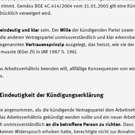
s nimmt. Gemäss BGE 4C.414/2004 vom 31.01.2005 gilt eine Künd
ücklich verweigert wird.
eindeutig und klar
sein. Der
Wille
der kündigenden Partei sowie
ie anderen Vertragspartei unmissverständlich und klar erkennbar
 sogenannten
Vertrauensprinzip
ausgelegt, das heisst, wie sie de
musste (KGer ZG in JAR 1987 S. 196).
das Arbeitsverhältnis beenden will, allfällige Konsequenzen von w
s.
 Eindeutigkeit der Kündigungserklärung
de angenommen, als die kündigende Vertragspartei dem Arbeitne
das Arbeitsverhältnis gekündigt werden sollte und ein neuer Arbe
ich unmissverständlich
an die betroffene Person zu richten
. Dass 
 keinen Widerspruch erhoben hatte, berechtigte nicht zur Annah