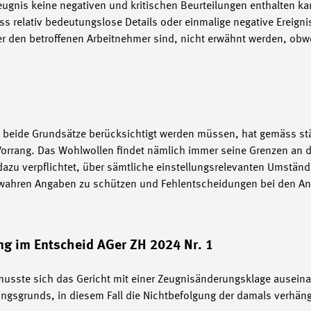
eugnis keine negativen und kritischen Beurteilungen enthalten kan
s relativ bedeutungslose Details oder einmalige negative Ereignis
der den betroffenen Arbeitnehmer sind, nicht erwähnt werden, obw
s beide Grundsätze berücksichtigt werden müssen, hat gemäss s
Vorrang. Das Wohlwollen findet nämlich immer seine Grenzen an d
 dazu verpflichtet, über sämtliche einstellungsrelevanten Umständ
unwahren Angaben zu schützen und Fehlentscheidungen bei den An
ng im Entscheid AGer ZH 2024 Nr. 1
 musste sich das Gericht mit einer Zeugnisänderungsklage ausein
ungsgrunds, in diesem Fall die Nichtbefolgung der damals verhän