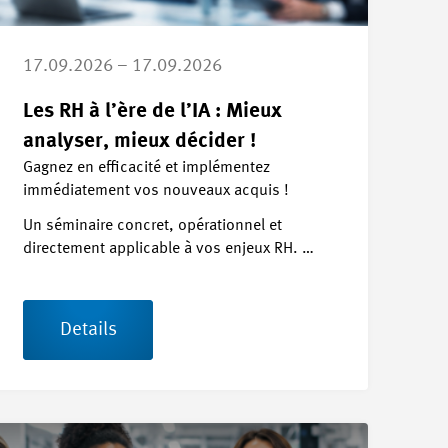
17.09.2026 – 17.09.2026
Les RH à l’ère de l’IA : Mieux
analyser, mieux décider !
Gagnez en efficacité et implémentez
immédiatement vos nouveaux acquis !
Un séminaire concret, opérationnel et
directement applicable à vos enjeux RH. …
Details
etails Let's talk about Tech-Career