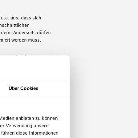
 u.a. aus, dass sich
hschnittlichen
rdern. Anderseits dürfen
ormiert werden muss.
ngsgrund rechtens war.
ung eines Arbeitnehmers
Grund im
Über Cookies
i
@swissmem.ch
) gerne
 Medien anbieten zu können
hrer Verwendung unserer
 führen diese Informationen