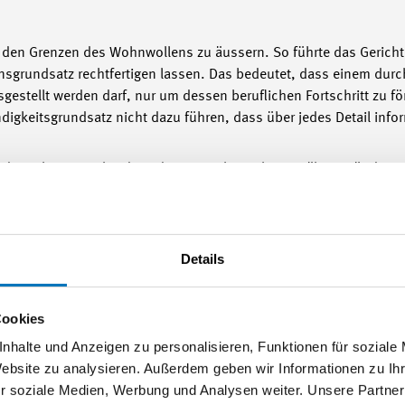
u den Grenzen des Wohnwollens zu äussern. So führte das Gericht
nsgrundsatz rechtfertigen lassen. Das bedeutet, dass einem durc
estellt werden darf, nur um dessen beruflichen Fortschritt zu fö
ndigkeitsgrundsatz nicht dazu führen, dass über jedes Detail inf
 das Arbeitsgericht, dass der vom Arbeitgeber erwähnte Kündigu
digung ausschlaggebenden Grundes, der die grundsätzliche Eign
so muss der Arbeitgeber um nicht selber haftbar zu werden, diesen 
Details
ter Bereich Arbeitgeberpolitik (044 384 42 09 oder
m.marion
Cookies
nhalte und Anzeigen zu personalisieren, Funktionen für soziale
Website zu analysieren. Außerdem geben wir Informationen zu I
r soziale Medien, Werbung und Analysen weiter. Unsere Partner