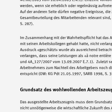
4C.60/2005 vom 28.04.2005 E.4.1). Einzelne Vorkom
werden, wenn sie erheblich oder regelmässig auftrete
Auf der anderen Seite dürfen negative Ereignisse, di
Gesamtbeurteilung des Mitarbeitenden relevant sind
S. 287).
Im Zusammenhang mit der Wahrheitspflicht hat das Ar
mit seinen Arbeitskollegen gehabt hatte, nicht verla
Ausdruck «geschätzt» wurde als ausreichend betracht
verlangen, dass seine Leistungen als «à notre entiè
und 4A_127/2007 vom 13.09.2007 E.7.1). Zuletzt sei
Arbeitnehmers zum Nachteil des Arbeitgebers noch di
entspricht (OW: KG Pdt 21.05.1997, SARB 1998, S. 3
Grundsatz des wohlwollenden Arbeitszeu
Das ausgestellte Arbeitszeugnis muss dem Grundsatz 
nicht unnötigerweise die wirtschaftliche Zukunft des