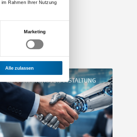
ie im Rahmen Ihrer Nutzung
Marketing
Alle zulassen
dheitsschutz»
etails Les RH à l’ère de l’IA : Mieux analyser, mieux décider !
INFORMATIONSVERANSTALTUNG