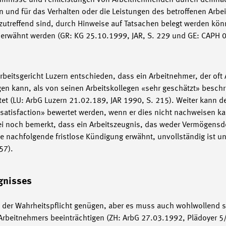
mnisse und Fehlleistungen von Arbeitnehmenden dürfen demnac
n und für das Verhalten oder die Leistungen des betroffenen Arbe
e zutreffend sind, durch Hinweise auf Tatsachen belegt werden kön
, erwähnt werden (GR: KG 25.10.1999, JAR, S. 229 und GE: CAPH 
beitsgericht Luzern entschieden, dass ein Arbeitnehmer, der of
ngen kann, als von seinen Arbeitskollegen «sehr geschätzt» besch
et (LU: ArbG Luzern 21.02.189, JAR 1990, S. 215). Weiter kann d
re satisfaction» bewertet werden, wenn er dies nicht nachweisen
 noch bemerkt, dass ein Arbeitszeugnis, das weder Vermögensde
e nachfolgende fristlose Kündigung erwähnt, unvollständig ist un
57).
gnisses
der Wahrheitspflicht genügen, aber es muss auch wohlwollend se
 Arbeitnehmers beeinträchtigen (ZH: ArbG 27.03.1992, Plädoyer 5