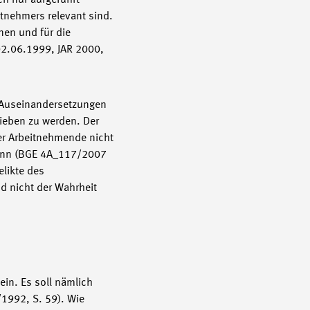
h nur aufgeführt
itnehmers relevant sind.
nen und für die
02.06.1999, JAR 2000,
t Auseinandersetzungen
rieben zu werden. Der
er Arbeitnehmende nicht
 kann (BGE 4A_117/2007
likte des
d nicht der Wahrheit
in. Es soll nämlich
/1992, S. 59). Wie