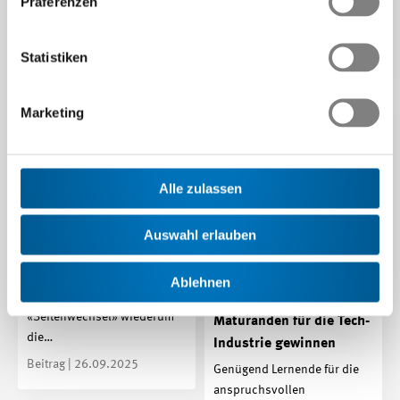
Präferenzen
Fachhochschulstudium mit
beruflicher Praxis in…
Beitrag | 28.09.2025
Statistiken
Marketing
Zukunftstag 2025:
Alle zulassen
Spezialangebot für
Swissmem-Unternehmen
Auswahl erlauben
Am 13. November 2025
entdecken Schülerinnen und
Ablehnen
Schüler unter dem Motto
Maturandinnen und
«Seitenwechsel» wiederum
Maturanden für die Tech-
die…
Industrie gewinnen
Beitrag | 26.09.2025
Genügend Lernende für die
anspruchsvollen