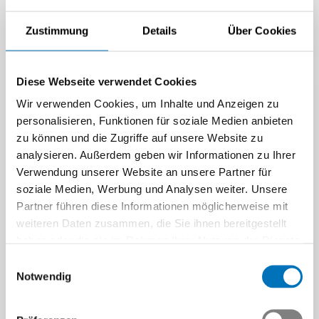
Swissmem, Handel Schweiz
und Swissexport, gratuliert…
Zustimmung
Details
Über Cookies
Beitrag | 07.11.2025
Diese Webseite verwendet Cookies
Wir verwenden Cookies, um Inhalte und Anzeigen zu
personalisieren, Funktionen für soziale Medien anbieten
zu können und die Zugriffe auf unsere Website zu
Von der Matura in die
analysieren. Außerdem geben wir Informationen zu Ihrer
Tech-Industrie
Verwendung unserer Website an unsere Partner für
Für die Ausbildung
soziale Medien, Werbung und Analysen weiter. Unsere
zukünftiger Ingenieurinnen
Partner führen diese Informationen möglicherweise mit
und Ingenieure stehen
weiteren Daten zusammen, die Sie ihnen bereitgestellt
interessierten Firmen drei
Talentförderung durch
haben oder die sie im Rahmen Ihrer Nutzung der Dienste
Wege…
duales Studium:
gesammelt haben.
Einwilligungsauswahl
Erfahrungen mit PiBS
Beitrag | 16.10.2025
Notwendig
Das praxisorientierte PiBS-
Studium verbindet ein