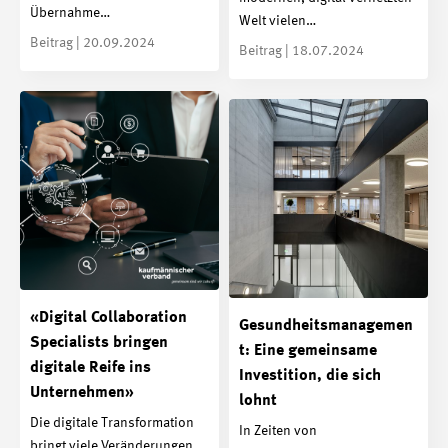
Übernahme…
Welt vielen…
Beitrag | 20.09.2024
Beitrag | 18.07.2024
«Digital Collaboration
Gesundheitsmanagemen
Specialists bringen
t: Eine gemeinsame
digitale Reife ins
Investition, die sich
Unternehmen»
lohnt
Die digitale Transformation
In Zeiten von
bringt viele Veränderungen