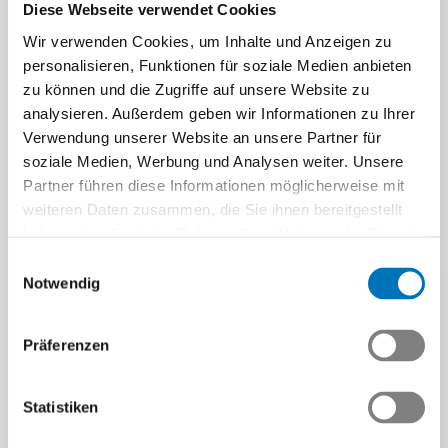
und Ingenieure stehen
Diese Webseite verwendet Cookies
interessierten Firmen drei
Talentförderung durch
Wir verwenden Cookies, um Inhalte und Anzeigen zu
Wege…
duales Studium:
personalisieren, Funktionen für soziale Medien anbieten
Erfahrungen mit PiBS
Beitrag | 16.10.2025
zu können und die Zugriffe auf unsere Website zu
analysieren. Außerdem geben wir Informationen zu Ihrer
Das praxisorientierte PiBS-
Studium verbindet ein
Verwendung unserer Website an unsere Partner für
Fachhochschulstudium mit
soziale Medien, Werbung und Analysen weiter. Unsere
beruflicher Praxis in…
Partner führen diese Informationen möglicherweise mit
weiteren Daten zusammen, die Sie ihnen bereitgestellt
Beitrag | 28.09.2025
haben oder die sie im Rahmen Ihrer Nutzung der Dienste
gesammelt haben.
Einwilligungsauswahl
Notwendig
Präferenzen
Zukunftstag 2025:
Spezialangebot für
Statistiken
Swissmem-Unternehmen
Am 13. November 2025