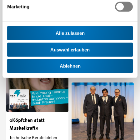
entdecken Schülerinnen und
Marketing
Schüler unter dem Motto
Maturandinnen und
«Seitenwechsel» wiederum
Maturanden für die Tech-
die…
Industrie gewinnen
Alle zulassen
Beitrag | 26.09.2025
Genügend Lernende für die
anspruchsvollen
Auswahl erlauben
technischen Berufslehren zu
finden ist für viele Firmen…
Ablehnen
Beitrag | 31.07.2025
«Köpfchen statt
Muskelkraft»
Technische Berufe bieten