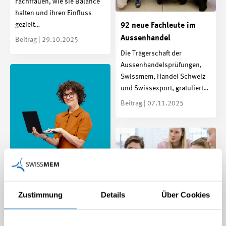
Fachfrauen, wie sie Balance
halten und ihren Einfluss
gezielt…
92 neue Fachleute im
Aussenhandel
Beitrag | 29.10.2025
Die Trägerschaft der
Aussenhandelsprüfungen,
Swissmem, Handel Schweiz
und Swissexport, gratuliert…
Beitrag | 07.11.2025
Von der Matura in die
Tech-Industrie
Zustimmung
Details
Über Cookies
Für die Ausbildung
zukünftiger Ingenieurinnen