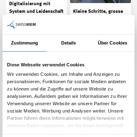
Digitalisierung mit
System und Leidenschaft
Kleine Schritte, grosse
Wirkung
Wie Sensirion mit klarer
Digitalstrategie, eigenen
Wie PackSys Global mit
Lösungen wie Nautilus und
digitalen Lösungen und KI
viel Teamgeist Prozesse…
Zustimmung
Details
Über Cookies
Effizienz und Performance in
der…
Beitrag | 24.04.2026
Beitrag | 14.04.2026
Diese Webseite verwendet Cookies
Wir verwenden Cookies, um Inhalte und Anzeigen zu
personalisieren, Funktionen für soziale Medien anbieten
zu können und die Zugriffe auf unsere Website zu
analysieren. Außerdem geben wir Informationen zu Ihrer
Verwendung unserer Website an unsere Partner für
soziale Medien, Werbung und Analysen weiter. Unsere
Partner führen diese Informationen möglicherweise mit
weiteren Daten zusammen, die Sie ihnen bereitgestellt
haben oder die sie im Rahmen Ihrer Nutzung der Dienste
Förderung mit Anspruch: