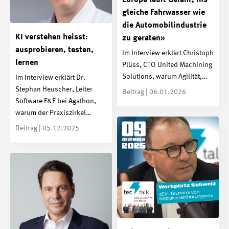
gleiche Fahrwasser wie
die Automobilindustrie
KI verstehen heisst:
zu geraten»
ausprobieren, testen,
Im Interview erklärt Christoph
lernen
Plüss, CTO United Machining
Solutions, warum Agilität,…
Im Interview erklärt Dr.
Stephan Heuscher, Leiter
Beitrag | 06.01.2026
Software F&E bei Agathon,
warum der Praxiszirkel…
Beitrag | 05.12.2025