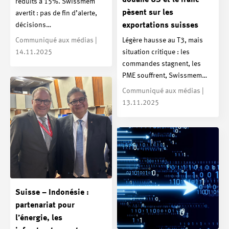
réduits à 15%. Swissmem
pèsent sur les
avertit : pas de fin d’alerte,
décisions…
exportations suisses
Communiqué aux médias |
Légère hausse au T3, mais
14.11.2025
situation critique : les
commandes stagnent, les
PME souffrent, Swissmem…
Communiqué aux médias |
13.11.2025
Suisse – Indonésie :
partenariat pour
l’énergie, les