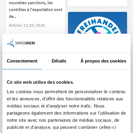
nouvelles sanctions, les
contrôles à l’exportation sont
de…
Article | 12.05.2026
Consentement
Détails
À propos des cookies
Nouvelle campagne sur
Ce site web utilise des cookies.
le libre-échange : Rendre
Les cookies nous permettent de personnaliser le contenu
le monde meilleur
et les annonces, d'offrir des fonctionnalités relatives aux
Dans sa nouvelle campagne,
médias sociaux et d'analyser notre trafic. Nous
Convention PEM :
Swissmem souligne
partageons également des informations sur l'utilisation de
nouvelles règles
pourquoi le libre-échange est
notre site avec nos partenaires de médias sociaux, de
d’origine à partir de
important et contribue à…
publicité et d'analyse, qui peuvent combiner celles-ci
2026
Article | 28.04.2026