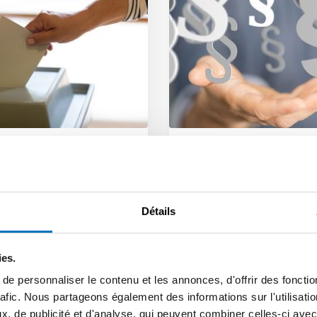
 l’initiative pour la
Chômage partiel :
ilité : il faut plus
prolongation de la 
jamais s’attaquer
maximale
Détails
problèmes !
d’indemnisation
jusqu’en 2027
on » à une faible majorité
 que l’immigration, l’asile
ies.
Le Conseil fédéral prolonge
 infrastructures restent…
durée d’indemnisation en 
e personnaliser le contenu et les annonces, d'offrir des fonctio
chômage partiel jusqu’à fin
niqué aux médias |
rafic. Nous partageons également des informations sur l'utilisati
janvier…
.2026
, de publicité et d'analyse, qui peuvent combiner celles-ci avec