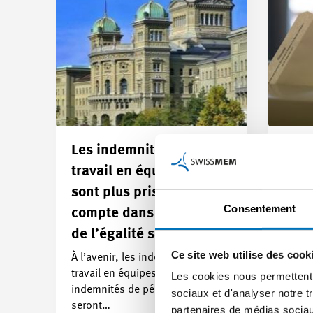
Les indemnités pour le
Non à
travail en équipes ne
durab
sont plus prises en
que 
Consentement
compte dans l’analyse
aux 
de l’égalité salariale
Ce « n
montre
Ce site web utilise des cook
À l’avenir, les indemnités pour le
et les
travail en équipes et autres
Les cookies nous permettent d
indemnités de pénibilité ne
Commu
sociaux et d'analyser notre t
seront…
10.06
partenaires de médias sociaux