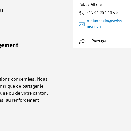
Public Affairs
au
+41 44 384 48 65
n.blancpain
@swiss
mem.ch
Partager
agement
sations concernées. Nous
nsi que de partager le
mmune ou de votre canton.
nsi au renforcement