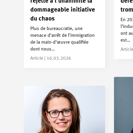
rejette à l’unanimité la
défe
dommageable initiative
trom
du chaos
En 202
l’indu
Plus de bureaucratie, une
ont a
menace d’arrêt de l’immigration
est…
de la main-d’œuvre qualifiée
dont nous…
Articl
Article | 16.03.2026