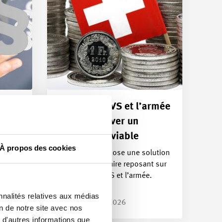
Financer l’AVS et l’armée
durée
: il faut trouver un
compromis viable
À propos des cookies
Swissmem propose une solution
globale temporaire reposant sur
la TVA pour l’AVS et l’armée.
 la
Une…
cas de
nnalités relatives aux médias
Article | 26.05.2026
on de notre site avec nos
 d'autres informations que