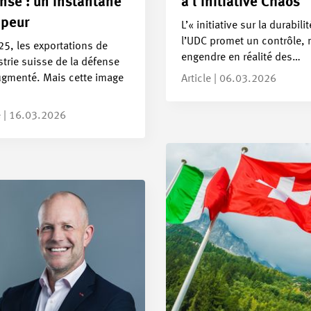
nse : un instantané
à l'initiative Chaos
peur
L’« initiative sur la durabili
l’UDC promet un contrôle, 
5, les exportations de
engendre en réalité des…
strie suisse de la défense
ugmenté. Mais cette image
Article | 06.03.2026
e | 16.03.2026