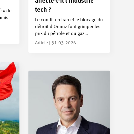
affecte-t-il l’industrie
tech ?
té » de
mais
Le conflit en Iran et le blocage du
détroit d’Ormuz font grimper les
prix du pétrole et du gaz…
Article | 31.03.2026