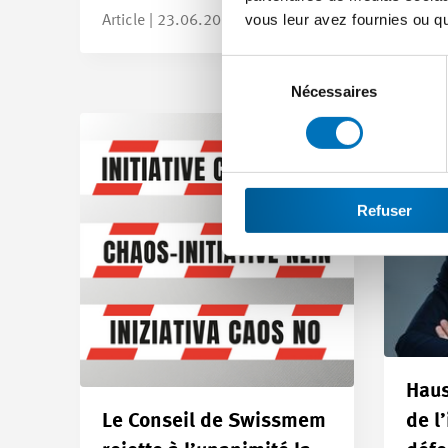
vous leur avez fournies ou qu'
Article | 23.06.2026
Sélection
du
Nécessaires
consentement
Refuser
Haus
Le Conseil de Swissmem
de l