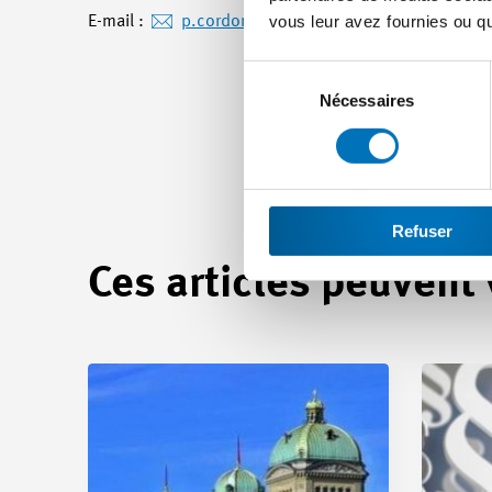
vous leur avez fournies ou qu'
E-mail :
p.cordonier
@swissmem.ch
Sélection
du
Nécessaires
consentement
Refuser
Ces articles peuvent