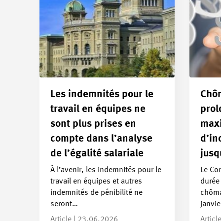
Les indemnités pour le
Chôm
travail en équipes ne
prol
sont plus prises en
max
compte dans l’analyse
d’in
de l’égalité salariale
jusq
À l’avenir, les indemnités pour le
Le Con
travail en équipes et autres
durée
indemnités de pénibilité ne
chômag
seront…
janvi
Article | 23.06.2026
Articl