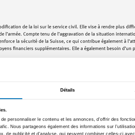
ication de la loi sur le service civil. Elle vise à rendre plus diff
fs de l’armée. Compte tenu de l’aggravation de la situation internati
enforce la sécurité de la Suisse, ce qui contribue également à l’att
ens financiers supplémentaires. Elle a également besoin d’un p
Détails
nication & Public Affairs
ies.
e personnaliser le contenu et les annonces, d'offrir des fonctio
nsable Suisse romande
rafic. Nous partageons également des informations sur l'utilisati
, de publicité et d'analyse, qui peuvent combiner celles-ci avec