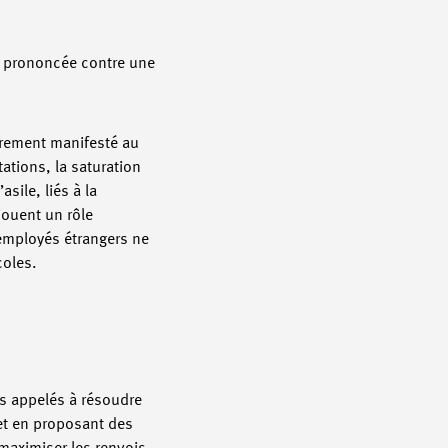
st prononcée contre une
irement manifesté au
ations, la saturation
sile, liés à la
jouent un rôle
employés étrangers ne
écoles.
is appelés à résoudre
 et en proposant des