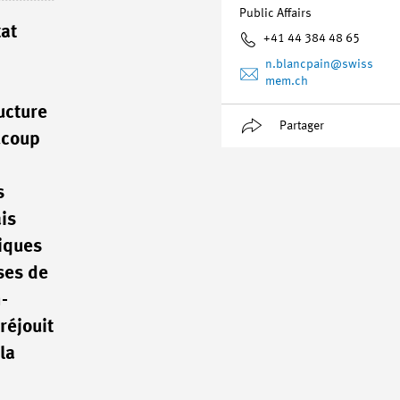
Public Affairs
tat
+41 44 384 48 65
n.blancpain
@swiss
mem.ch
ucture
Partager
ucoup
s
is
tiques
ses de
-
réjouit
la