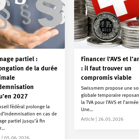
age partiel :
Financer l’AVS et l’
ongation de la durée
: il faut trouver un
imale
compromis viable
demnisation
Swissmem propose une so
globale temporaire reposan
u’en 2027
la TVA pour l’AVS et l’armée
seil fédéral prolonge la
Une…
 d’indemnisation en cas de
Article | 26.05.2026
e partiel jusqu’à fin
er…
e | 05.06.2026