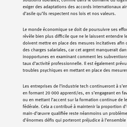
solutions libérales, comme dans le domaine du logem
exiger des adaptations des accords internationaux ai
d’asile qu’ils respectent nos lois et nos valeurs.
Le monde économique se doit de poursuivre ses effort
révèle bien plus difficile que ne le laissent entendre
doivent mettre en place des mesures incitatives afin 
des charges salariales, car cet argent manquerait dan
inopportunes en examinant comment les subventions d
taux d’activité professionnelle. Il est également pré
troubles psychiques en mettant en place des mesures i
Les entreprises de l’industrie tech continueront à s’e
en formant 20 000 apprenti/es, en s’engageant en fave
ou en mettant l’accent sur la formation continue de l
fédérale. Cela a contribué à maintenir la proportion
main-d’œuvre qualifiée reste néanmoins un problème p
d’énormes défis qui porteront préjudice à l’ensemble 