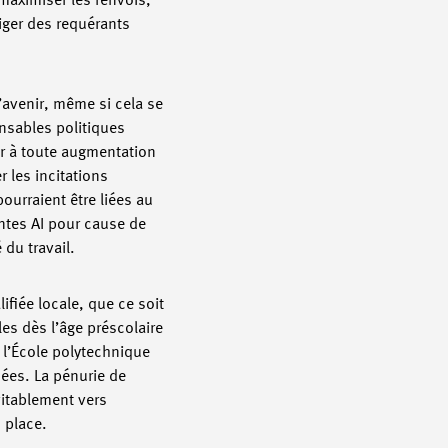
maximiser les renvois,
iger des requérants
’avenir, même si cela se
onsables politiques
er à toute augmentation
 les incitations
urraient être liées au
entes AI pour cause de
é du travail.
ifiée locale, que ce soit
es dès l’âge préscolaire
 l’École polytechnique
nées. La pénurie de
vitablement vers
 place.