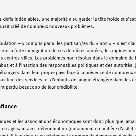
s défis indéniables, une majorité a su garder la tête froide et s’e
s aurait créé de nombreux nouveaux problèmes.
ulation – y compris parmi les partisan/es du « non » – s’est cla
rne la forte immigration de ces dernières années, les rapides mut
s centres-villes. Les problèmes non résolus dans le domaine de l’a
bus et à l’inaction des responsables politiques et des autorités, 
 étrangers dans leur propre pays face à la présence de nombreux 
e secteur des services, et d’enfants de langue étrangère dans les 
ont perdu beaucoup de leur crédibilité.
nfiance
itiques et les associations économiques sont donc plus que jama
n, en agissant avec détermination (notamment en matière d’asile)