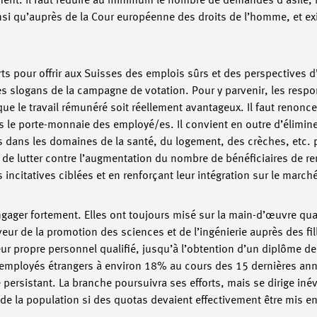
ent. Il faut réduire au minimum le nombre de demandes d’asile, 
nsi qu’auprès de la Cour européenne des droits de l’homme, et ex
s pour offrir aux Suisses des emplois sûrs et des perspectives d
 les slogans de la campagne de votation. Pour y parvenir, les resp
que le travail rémunéré soit réellement avantageux. Il faut renonc
s le porte-monnaie des employé/es. Il convient en outre d’éliminer
ans les domaines de la santé, du logement, des crèches, etc. po
vu de lutter contre l’augmentation du nombre de bénéficiaires de r
ncitatives ciblées et en renforçant leur intégration sur le march
ngager fortement. Elles ont toujours misé sur la main-d’œuvre qual
ur de la promotion des sciences et de l’ingénierie auprès des fill
eur propre personnel qualifié, jusqu’à l’obtention d’un diplôme de
 d’employés étrangers à environ 18% au cours des 15 dernières an
ersistant. La branche poursuivra ses efforts, mais se dirige iné
de la population si des quotas devaient effectivement être mis en