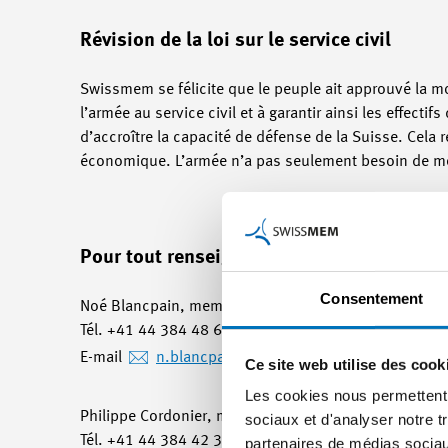
Révision de la loi sur le service civil
Swissmem se félicite que le peuple ait approuvé la modif
l’armée au service civil et à garantir ainsi les effecti
d’accroître la capacité de défense de la Suisse. Cela r
économique. L’armée n’a pas seulement besoin de moy
Pour tout renseignement
:
Consentement
Noé Blancpain, membre de la direction et chef Commu
Tél. +41 44 384 48 65 / portable +41 78 748 61 63
E-mail
n.blancpain
@swissmem.ch
Ce site web utilise des cook
Les cookies nous permettent d
Philippe Cordonier, membre de la direction et respo
sociaux et d'analyser notre t
Tél. +41 44 384 42 30 / portable +41 79 644 46 77
partenaires de médias sociaux