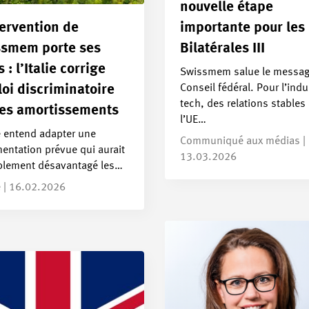
nouvelle étape
tervention de
importante pour les
smem porte ses
Bilatérales III
s : l’Italie corrige
Swissmem salue le messag
Conseil fédéral. Pour l’indu
loi discriminatoire
tech, des relations stables
les amortissements
l’UE…
ie entend adapter une
Communiqué aux médias |
entation prévue qui aurait
13.03.2026
blement désavantagé les…
e | 16.02.2026