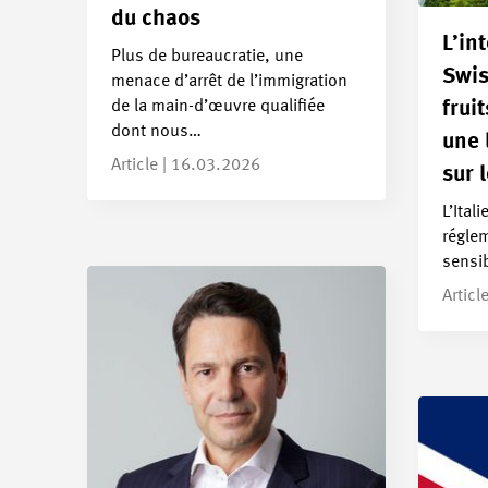
du chaos
L’in
Plus de bureaucratie, une
Swis
menace d’arrêt de l’immigration
de la main-d’œuvre qualifiée
fruit
dont nous…
une 
Article | 16.03.2026
sur 
L’Ital
réglem
sensi
Articl