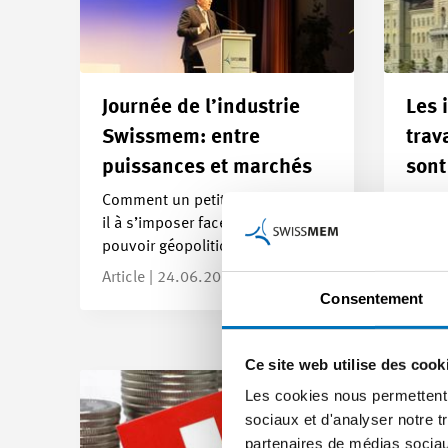
Journée de l’industrie
Les 
Swissmem: entre
trav
puissances et marchés
sont
comp
Comment un petit pays parvient-
il à s’imposer face aux blocs de
de l
pouvoir géopolitiques et aux…
À l’av
Article | 24.06.2026
travai
Consentement
indemn
seron
Articl
Ce site web utilise des cook
Les cookies nous permettent d
sociaux et d'analyser notre t
partenaires de médias sociaux