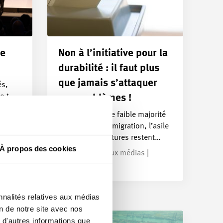
ie
Non à l’initiative pour la
durabilité : il faut plus
que jamais s’attaquer
és,
e-t-
aux problèmes !
ée de…
Ce « non » à une faible majorité
montre que l’immigration, l’asile
et les infrastructures restent…
À propos des cookies
Communiqué aux médias |
10.06.2026
nnalités relatives aux médias
on de notre site avec nos
 d'autres informations que