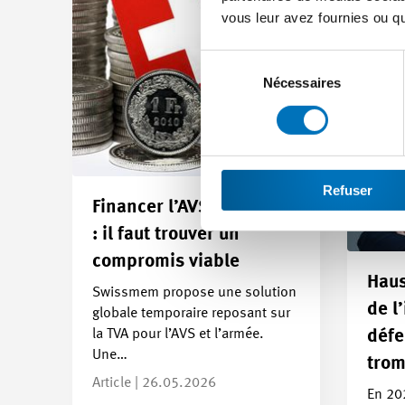
vous leur avez fournies ou qu'
Sélection
du
Nécessaires
consentement
Refuser
Financer l’AVS et l’armée
: il faut trouver un
compromis viable
Haus
Swissmem propose une solution
de l
globale temporaire reposant sur
la TVA pour l’AVS et l’armée.
défe
Une…
trom
Article | 26.05.2026
En 202