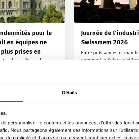
indemnités pour le
Journée de l’industr
ail en équipes ne
Swissmem 2026
 plus prises en
Entre puissances et march
comment la Suisse s’affirm
te dans l’analyse
elle ? Lors de la 19e Journ
’égalité salariale
Communiqué aux médias |
enir, les indemnités pour le
22.06.2026
l en équipes et autres
Détails
ités de pénibilité ne
t…
e | 23.06.2026
ies.
e personnaliser le contenu et les annonces, d'offrir des fonctio
rafic. Nous partageons également des informations sur l'utilisati
, de publicité et d'analyse, qui peuvent combiner celles-ci avec