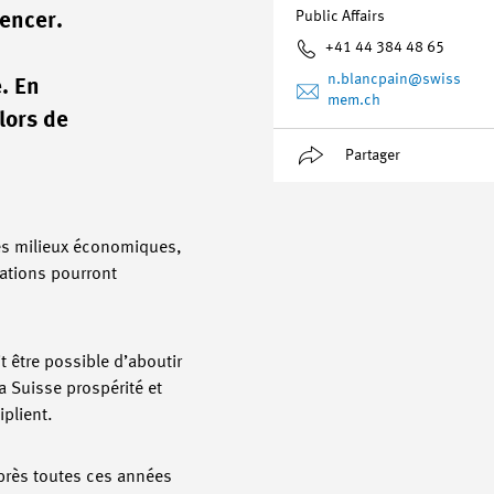
Public Affairs
encer.
+41 44 384 48 65
n.blancpain
@swiss
. En
mem.ch
lors de
Partager
des milieux économiques,
ations pourront
t être possible d’aboutir
la Suisse prospérité et
iplient.
 après toutes ces années