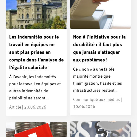
Les indemnités pour le
Non à l’initiative pour la
travail en équipes ne
durabilité : il faut plus
sont plus prises en
que jamais s’attaquer
compte dans l’analyse de
aux problèmes !
l’égalité salariale
Ce « non » à une faible
majorité montre que
À l’avenir, les indemnités
l’immigration, l’asile et les
pour le travail en équipes et
infrastructures restent…
autres indemnités de
pénibilité ne seront…
Communiqué aux médias |
10.06.2026
Article | 23.06.2026