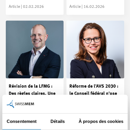
Article | 02.02.2026
Article | 16.02.2026
Révision de la LFMG :
Réforme de l’AVS 2030 :
Des règles claires. Une
le Conseil fédéral n’ose
Suisse sûre.
pas de réformes
structurelles
La révision de la loi sur le
matériel de guerre (LFMG)
Traiter les symptômes au lieu
Consentement
Détails
À propos des cookies
renforce la sécurité et la
de s’attaquer aux causes –
capacité de…