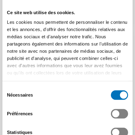
c’est ainsi que l’on peut
résumer la…
Article | 19.01.2026
Ce site web utilise des cookies.
Article | 09.12.2025
Les cookies nous permettent de personnaliser le contenu
et les annonces, d'offrir des fonctionnalités relatives aux
médias sociaux et d'analyser notre trafic. Nous
partageons également des informations sur l'utilisation de
notre site avec nos partenaires de médias sociaux, de
publicité et d'analyse, qui peuvent combiner celles-ci
avec d'autres informations que vous leur avez fournies
ou qu'ils ont collectées lors de votre utilisation de leurs
services.
Sélection
Reconnaissance du
Nécessaires
du
marquage CE pour les
« Un tsunami
consentement
produits de construction
d’assurances sociales »
Préférences
Martin Hirzel se penche sur
Article | 08.12.2025
les prochaines votations
dans le nouveau TecTalk.
Statistiques