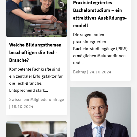
Praxis­integriertes
Bachelor­studium – ein
attraktives Ausbildungs­
modell
Die sogenannten
praxisintegrierten
Welche Bildungsthemen
Bachelorstudiengänge (PiBS)
beschäftigen die Tech-
ermöglichen Maturandinnen
Branche?
und…
Kompetente Fachkräfte sind
Beitrag | 24.10.2024
ein zentraler Erfolgsfaktor für
die Tech-Branche.
Entsprechend stark…
Swissmem-Mitgliederumfrage
| 18.10.2024