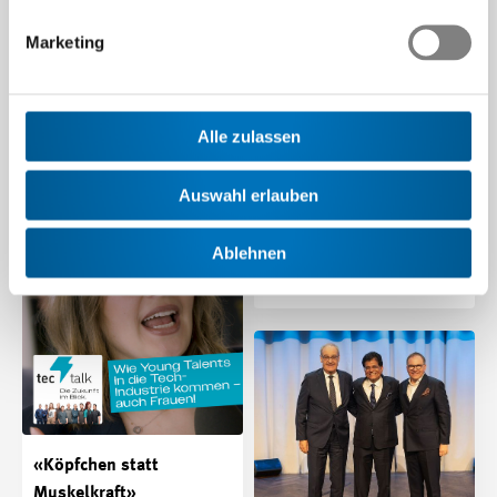
Am 13. November 2025
Marketing
entdecken Schülerinnen und
Schüler unter dem Motto
Maturandinnen und
«Seitenwechsel» wiederum
Maturanden für die Tech-
die…
Industrie gewinnen
Alle zulassen
Beitrag | 26.09.2025
Genügend Lernende für die
Auswahl erlauben
anspruchsvollen
technischen Berufslehren zu
finden ist für viele Firmen…
Ablehnen
Beitrag | 31.07.2025
«Köpfchen statt
Muskelkraft»