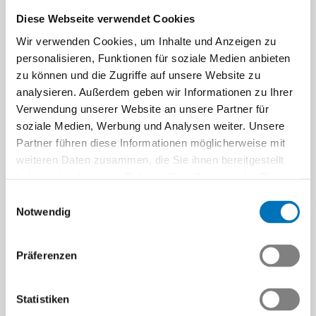
zukünftiger Ingenieurinnen
Diese Webseite verwendet Cookies
und Ingenieure stehen
Wir verwenden Cookies, um Inhalte und Anzeigen zu
interessierten Firmen drei
Talentförderung durch
personalisieren, Funktionen für soziale Medien anbieten
Wege…
duales Studium:
zu können und die Zugriffe auf unsere Website zu
Erfahrungen mit PiBS
Beitrag | 16.10.2025
analysieren. Außerdem geben wir Informationen zu Ihrer
Das praxisorientierte PiBS-
Verwendung unserer Website an unsere Partner für
Studium verbindet ein
soziale Medien, Werbung und Analysen weiter. Unsere
Fachhochschulstudium mit
Partner führen diese Informationen möglicherweise mit
beruflicher Praxis in…
weiteren Daten zusammen, die Sie ihnen bereitgestellt
Beitrag | 28.09.2025
haben oder die sie im Rahmen Ihrer Nutzung der Dienste
gesammelt haben.
Einwilligungsauswahl
Notwendig
Präferenzen
Zukunftstag 2025:
Spezialangebot für
Statistiken
Swissmem-Unternehmen