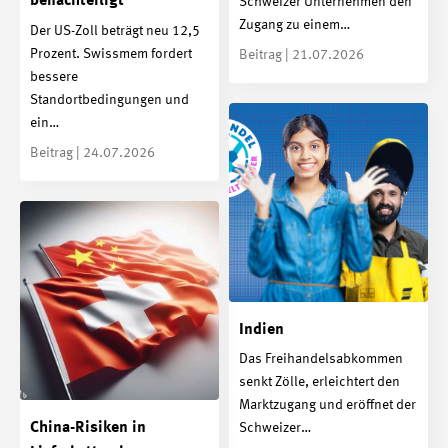
benachteiligt
Schweizer Unternehmen den
Zugang zu einem…
Der US-Zoll beträgt neu 12,5
Prozent. Swissmem fordert
Beitrag | 21.07.2026
bessere
Standortbedingungen und
ein…
Beitrag | 24.07.2026
Indien
Das Freihandelsabkommen
senkt Zölle, erleichtert den
Marktzugang und eröffnet der
China-Risiken in
Schweizer…