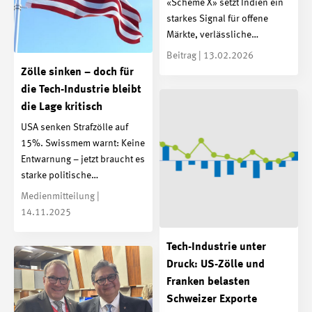
«Scheme X» setzt Indien ein
starkes Signal für offene
Märkte, verlässliche…
Beitrag | 13.02.2026
Zölle sinken – doch für
die Tech-Industrie bleibt
die Lage kritisch
USA senken Strafzölle auf
15%. Swissmem warnt: Keine
Entwarnung – jetzt braucht es
starke politische…
Medienmitteilung |
14.11.2025
Tech-Industrie unter
Druck: US-Zölle und
Franken belasten
Schweizer Exporte