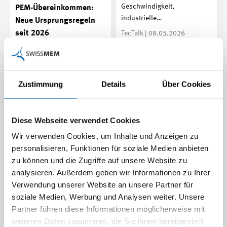
Geschwindigkeit,
PEM-Übereinkommen:
industrielle…
Neue Ursprungsregeln
seit 2026
TecTalk | 08.05.2026
Seit Anfang 2026 gelten im
paneuropäischen
Mittelmeerraum neue
Zustimmung
Details
Über Cookies
Ursprungsregeln.
Für exportierende…
Beitrag | 27.04.2026
Diese Webseite verwendet Cookies
Wir verwenden Cookies, um Inhalte und Anzeigen zu
personalisieren, Funktionen für soziale Medien anbieten
zu können und die Zugriffe auf unsere Website zu
analysieren. Außerdem geben wir Informationen zu Ihrer
Freihandel und
Verwendung unserer Website an unsere Partner für
Pragmatismus - was in
soziale Medien, Werbung und Analysen weiter. Unsere
harten weltpolitischen
Partner führen diese Informationen möglicherweise mit
Realitäten zählt
weiteren Daten zusammen, die Sie ihnen bereitgestellt
Machtpolitik und