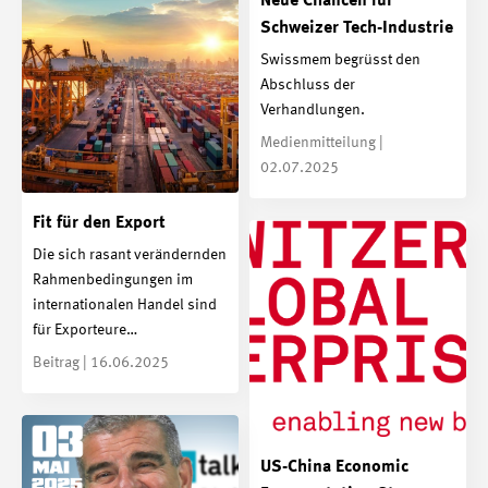
Neue Chancen für
Schweizer Tech-Industrie
Swissmem begrüsst den
Abschluss der
Verhandlungen.
Medienmitteilung |
02.07.2025
Fit für den Export
Die sich rasant verändernden
Rahmenbedingungen im
internationalen Handel sind
für Exporteure…
Beitrag | 16.06.2025
US-China Economic