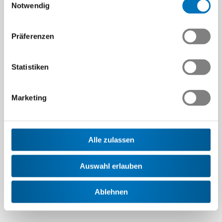
Notwendig
Präferenzen
12.11.2026
Let's talk about Tech-Career
Statistiken
Der SwisswoMEMclub-Event 2026 zeigt Young
Professionals Wege zu Weiterbildung, Networking
Marketing
und Karriereplanung.
Details
Alle zulassen
Auswahl erlauben
Ablehnen