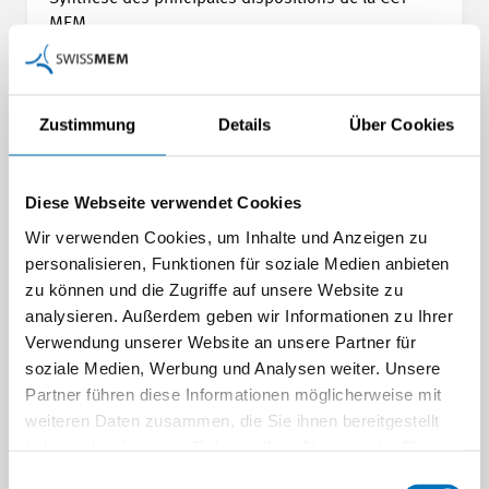
MEM
Vous avez la possibilité de poser des questions à
l’experte dans le cadre du webinaire.
Zustimmung
Details
Über Cookies
Details
Diese Webseite verwendet Cookies
Wir verwenden Cookies, um Inhalte und Anzeigen zu
personalisieren, Funktionen für soziale Medien anbieten
Details Let's talk about Tech-Career
NETZWERKVERANSTALTUNG
zu können und die Zugriffe auf unsere Website zu
analysieren. Außerdem geben wir Informationen zu Ihrer
Verwendung unserer Website an unsere Partner für
soziale Medien, Werbung und Analysen weiter. Unsere
Partner führen diese Informationen möglicherweise mit
weiteren Daten zusammen, die Sie ihnen bereitgestellt
haben oder die sie im Rahmen Ihrer Nutzung der Dienste
gesammelt haben.
Einwilligungsauswahl