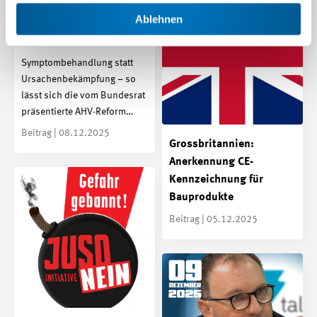
AHV-Reform 2030:
Ablehnen
Bundesrat scheut
strukturelle Reform
Symptombehandlung statt
Ursachenbekämpfung – so
lässt sich die vom Bundesrat
präsentierte AHV-Reform…
Beitrag | 08.12.2025
Grossbritannien:
Anerkennung CE-
Kennzeichnung für
Bauprodukte
Beitrag | 05.12.2025