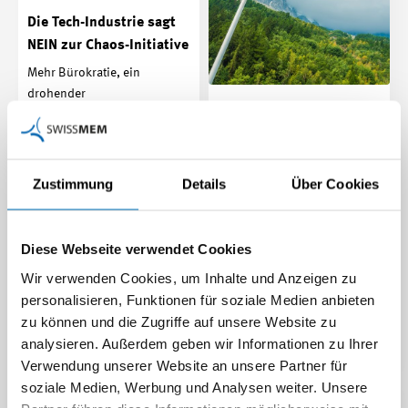
Die Tech-Industrie sagt
NEIN zur Chaos-Initiative
Mehr Bürokratie, ein
drohender
Einsatz von Swissmem
Zuwanderungsstopp für
zeigt Wirkung: Italien
dringend benötigte
korrigiert
Fachkräfte und die…
diskriminierendes
Zustimmung
Details
Über Cookies
Beitrag | 06.03.2026
Abschreiber-Gesetz
Italien will eine geplante
Diese Webseite verwendet Cookies
Regelung anpassen, die
Schweizer
Wir verwenden Cookies, um Inhalte und Anzeigen zu
Industrieunternehmen
personalisieren, Funktionen für soziale Medien anbieten
empfindlich…
zu können und die Zugriffe auf unsere Website zu
Beitrag | 13.02.2026
analysieren. Außerdem geben wir Informationen zu Ihrer
Verwendung unserer Website an unsere Partner für
soziale Medien, Werbung und Analysen weiter. Unsere